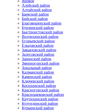
Яровое
Алейский район
Алтайский район
Баевский район
Бийский район
Благовещенский район
Бурлинский район
Быстроистокский район
Волчихинский район
Егорьевский район
Ельцовский район
Завьяловский район
Залесовский район
Заринский район
Змеиногорский район
Зональный район
Калманский район
Каменский район
Ключевский район
Косихинский район
Красногорский район
Краснощековский район
Крутихинский район
Кулундинский район
Курьинский район