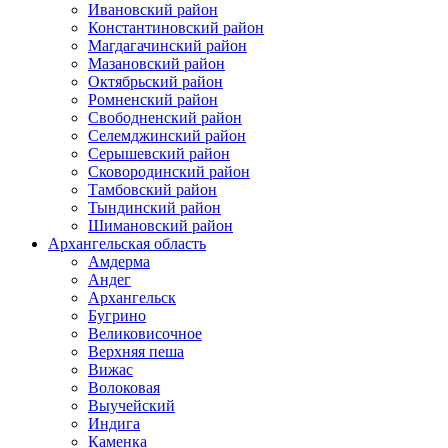
Ивановский район
Константиновский район
Магдагачинский район
Мазановский район
Октябрьский район
Ромненский район
Свободненский район
Селемджинский район
Серышевский район
Сковородинский район
Тамбовский район
Тындинский район
Шимановский район
Архангельская область
Амдерма
Андег
Архангельск
Бугрино
Великовисочное
Верхняя пеша
Вижас
Волоковая
Выучейский
Индига
Каменка