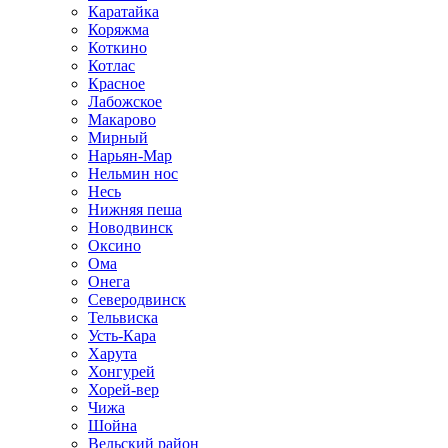
Каратайка
Коряжма
Коткино
Котлас
Красное
Лабожское
Макарово
Мирный
Нарьян-Мар
Нельмин нос
Несь
Нижняя пеша
Новодвинск
Оксино
Ома
Онега
Северодвинск
Тельвиска
Усть-Кара
Харута
Хонгурей
Хорей-вер
Чижа
Шойна
Вельский район