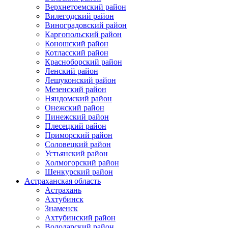
Верхнетоемский район
Вилегодский район
Виноградовский район
Каргопольский район
Коношский район
Котласский район
Красноборский район
Ленский район
Лешуконский район
Мезенский район
Няндомский район
Онежский район
Пинежский район
Плесецкий район
Приморский район
Соловецкий район
Устьянский район
Холмогорский район
Шенкурский район
Астраханская область
Астрахань
Ахтубинск
Знаменск
Ахтубинский район
Володарский район