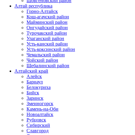
Шовгеновский район
Алтай республика
Горно-Алтайск
Кош-агачский район
Майминский район
Онгудайский район
Турочакский район
Улаганский район
Усть-канский район
Усть-коксинский район
Чемальский район
Чойский район
Шебалинский район
Алтайский край
Алейск
Барнаул
Белокуриха
Бийск
Заринск
Змеиногорск
Камень-на-Оби
Новоалтайск
Рубцовск
Сибирский
Славгород