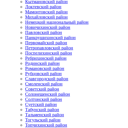
Кытмановский район
Локтевский район
Мамонтовский район
Михайловский район
Немецкий национальный район
Новичихинский район
Павловский район
Панкрушихинский район
Первомайский район
Петропавловский район
Поспелихинский район
Ребрихинский район
Родинский район
Романовский район
Рубцовский район
Славгородский район
Смоленский район
Советский район
Солонешенский район
Солтонский район
Суетский район
Табунский район
Тальменский район
Тогульский район
Топчихинский район