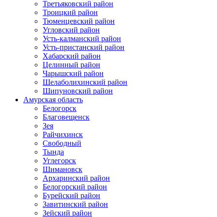
Третьяковский район
Троицкий район
Тюменцевский район
Угловский район
Усть-калманский район
Усть-пристанский район
Хабарский район
Целинный район
Чарышский район
Шелаболихинский район
Шипуновский район
Амурская область
Белогорск
Благовещенск
Зея
Райчихинск
Свободный
Тында
Углегорск
Шимановск
Архаринский район
Белогорский район
Бурейский район
Завитинский район
Зейский район