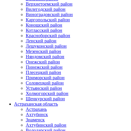
Верхнетоемский район
Вилегодский район
Виноградовский район
Каргопольский район
Коношский район
Котласский район
Красноборский район
Ленский район
Лешуконский район
Мезенский район
Няндомский район
Онежский район
Пинежский район
Плесецкий район
Приморский район
Соловецкий район
Устьянский район
Холмогорский район
Шенкурский район
Астраханская область
Астрахань
Ахтубинск
Знаменск
Ахтубинский район
Володарский район