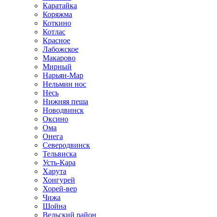
Каратайка
Коряжма
Коткино
Котлас
Красное
Лабожское
Макарово
Мирный
Нарьян-Мар
Нельмин нос
Несь
Нижняя пеша
Новодвинск
Оксино
Ома
Онега
Северодвинск
Тельвиска
Усть-Кара
Харута
Хонгурей
Хорей-вер
Чижа
Шойна
Вельский район