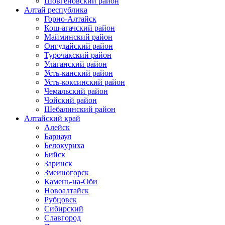
Шовгеновский район
Алтай республика
Горно-Алтайск
Кош-агачский район
Майминский район
Онгудайский район
Турочакский район
Улаганский район
Усть-канский район
Усть-коксинский район
Чемальский район
Чойский район
Шебалинский район
Алтайский край
Алейск
Барнаул
Белокуриха
Бийск
Заринск
Змеиногорск
Камень-на-Оби
Новоалтайск
Рубцовск
Сибирский
Славгород