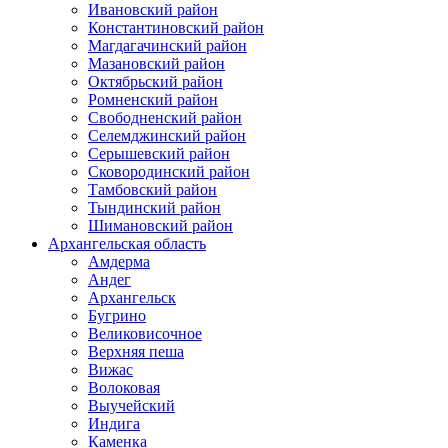
Ивановский район
Константиновский район
Магдагачинский район
Мазановский район
Октябрьский район
Ромненский район
Свободненский район
Селемджинский район
Серышевский район
Сковородинский район
Тамбовский район
Тындинский район
Шимановский район
Архангельская область
Амдерма
Андег
Архангельск
Бугрино
Великовисочное
Верхняя пеша
Вижас
Волоковая
Выучейский
Индига
Каменка