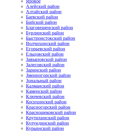
Яровое
Алейский район
Алтайский район
Баевский район
Бийский район
Благовещенский район
Бурлинский район
Быстроистокский район
Волчихинский район
Егорьевский район
Ельцовский район
Завьяловский район
Залесовский район
Заринский район
Змеиногорский район
Зональный район
Калманский район
Каменский район
Ключевский район
Косихинский район
Красногорский район
Краснощековский район
Крутихинский район
Кулундинский район
Курьинский район