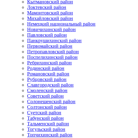
Кытмановский район
Локтевский район
Мамонтовский район
Михайловский район
Немецкий национальный район
Новичихинский район
Павловский район
Панкрушихинский район
Первомайский район
Петропавловский район
Поспелихинский район
Ребрихинский район
Родинский район
Романовский район
Рубцовский район
Славгородский район
Смоленский район
Советский район
Солонешенский район
Солтонский район
Суетский район
Табунский район
Тальменский район
Тогульский район
Топчихинский район