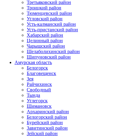
Третьяковский район
Троицкий район
Тюменцевский район
Угловский район
Усть-калманский район
Усть-пристанский район
Хабарский район
Целинный район
Чарышский район
Шелаболихинский район
Шипуновский район
Амурская область
Белогорск
Благовещенск
Зея
Райчихинск
Свободный
Тында
Углегорск
Шимановск
Архаринский район
Белогорский район
Бурейский район
Завитинский район
Зейский район