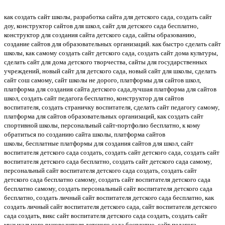
как создать сайт школы, разработка сайта для детского сада, создать сайт
доу, конструктор сайтов для школ, сайт для детского сада бесплатно,
конструктор для создания сайта детского сада, сайты образованию,
создание сайтов для образовательных организаций. как быстро сделать сайт
школы, как самому создать сайт детского сада, создать сайт дома культуры,
сделать сайт для дома детского творчества, сайты для государственных
учреждений, новый сайт для детского сада, новый сайт для школы, сделать
сайт сош самому, сайт школы не дорого, платформы для сайтов школ,
платформа для создания сайта детского сада,лучшая платформа для сайтов
школ, создать сайт педагога бесплатно, конструктор для сайтов
воспитателя, создать страничку воспитателя, сделать сайт педагогу самому,
платформа для сайтов образовательных организаций, как создать сайт
спортивной школы, персональный сайт-портфолио бесплатно, к кому
обратиться по созданию сайта школы, платформа сайтов
школы, бесплатные платформы для создания сайтов для школ, сайт
воспитателя детского сада создать, создать сайт детского сада, создать сайт
воспитателя детского сада бесплатно, создать сайт детского сада самому,
персональный сайт воспитателя детского сада создать, создать сайт
детского сада бесплатно самому, создать сайт воспитателя детского сада
бесплатно самому, создать персональный сайт воспитателя детского сада
бесплатно, создать личный сайт воспитателя детского сада бесплатно, как
создать личный сайт воспитателя детского сада, сайт воспитателя детского
сада создать, викс сайт воспитателя детского сада создать, создать сайт
музыкального руководителя детского сада бесплатно, сайт педагога