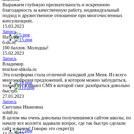
Выражаем глубокую признательность и искреннюю
благодарность за качественную работу, индивидуальный
подход и дружественное отношение при многочисленных
консультациях.
15.03.2023
Запись
Наталья
6-ds.ru
100 баллов. Молодцы!
15.02.2023
Запись
Владимир
troickoe-shkola.ru
Эта платформа стала отличной находкой для Меня. Из всего
многоообразия предложений, в котором можно заблудиться,
только тут я нашел CMS в которой смог разобраться довольно
быстро.
27.01.2023
Запись
Светлана Ивановна
soln8.ru
В целом мы очень довольны получившимся сайтом школы, по
началу все коллеги задавали вопрос, где так быстро сделали
сайт и почем! Говорю это секрет)))
15.01.2023