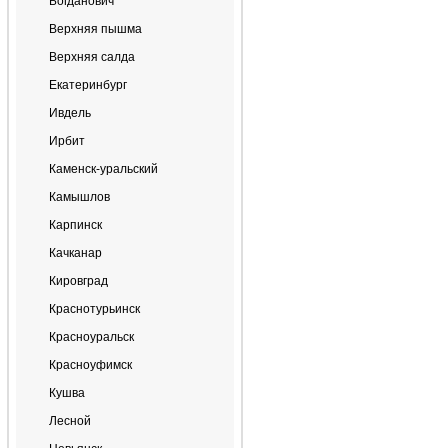
Богданович
Верхняя пышма
Верхняя салда
Екатеринбург
Ивдель
Ирбит
Каменск-уральский
Камышлов
Карпинск
Качканар
Кировград
Краснотурьинск
Красноуральск
Красноуфимск
Кушва
Лесной