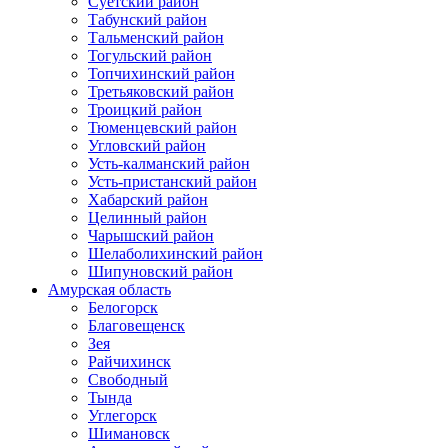
Суетский район
Табунский район
Тальменский район
Тогульский район
Топчихинский район
Третьяковский район
Троицкий район
Тюменцевский район
Угловский район
Усть-калманский район
Усть-пристанский район
Хабарский район
Целинный район
Чарышский район
Шелаболихинский район
Шипуновский район
Амурская область
Белогорск
Благовещенск
Зея
Райчихинск
Свободный
Тында
Углегорск
Шимановск