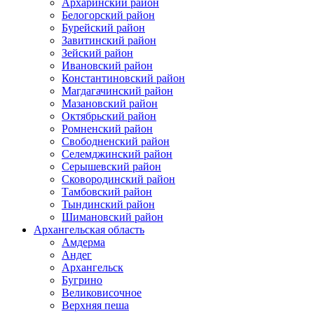
Архаринский район
Белогорский район
Бурейский район
Завитинский район
Зейский район
Ивановский район
Константиновский район
Магдагачинский район
Мазановский район
Октябрьский район
Ромненский район
Свободненский район
Селемджинский район
Серышевский район
Сковородинский район
Тамбовский район
Тындинский район
Шимановский район
Архангельская область
Амдерма
Андег
Архангельск
Бугрино
Великовисочное
Верхняя пеша