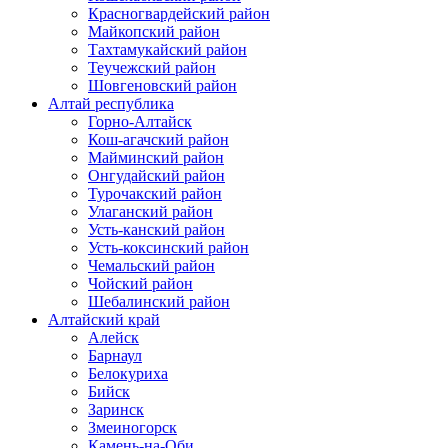
Красногвардейский район
Майкопский район
Тахтамукайский район
Теучежский район
Шовгеновский район
Алтай республика
Горно-Алтайск
Кош-агачский район
Майминский район
Онгудайский район
Турочакский район
Улаганский район
Усть-канский район
Усть-коксинский район
Чемальский район
Чойский район
Шебалинский район
Алтайский край
Алейск
Барнаул
Белокуриха
Бийск
Заринск
Змеиногорск
Камень-на-Оби