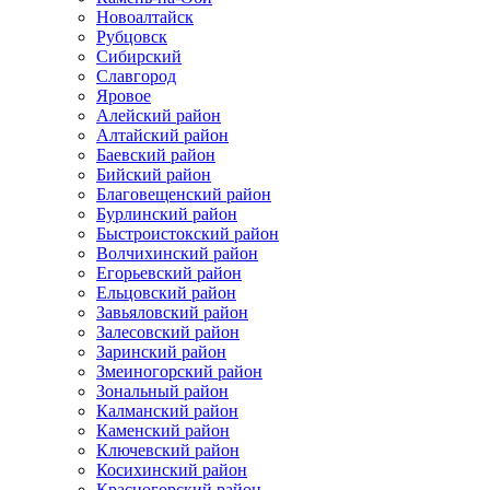
Новоалтайск
Рубцовск
Сибирский
Славгород
Яровое
Алейский район
Алтайский район
Баевский район
Бийский район
Благовещенский район
Бурлинский район
Быстроистокский район
Волчихинский район
Егорьевский район
Ельцовский район
Завьяловский район
Залесовский район
Заринский район
Змеиногорский район
Зональный район
Калманский район
Каменский район
Ключевский район
Косихинский район
Красногорский район