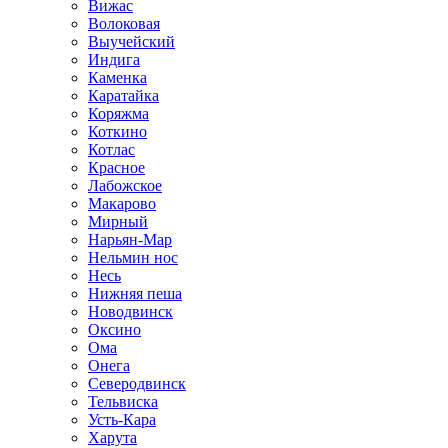
Вижас
Волоковая
Выучейский
Индига
Каменка
Каратайка
Коряжма
Коткино
Котлас
Красное
Лабожское
Макарово
Мирный
Нарьян-Мар
Нельмин нос
Несь
Нижняя пеша
Новодвинск
Оксино
Ома
Онега
Северодвинск
Тельвиска
Усть-Кара
Харута