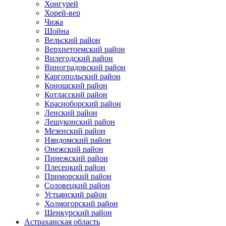
Хонгурей
Хорей-вер
Чижа
Шойна
Вельский район
Верхнетоемский район
Вилегодский район
Виноградовский район
Каргопольский район
Коношский район
Котласский район
Красноборский район
Ленский район
Лешуконский район
Мезенский район
Няндомский район
Онежский район
Пинежский район
Плесецкий район
Приморский район
Соловецкий район
Устьянский район
Холмогорский район
Шенкурский район
Астраханская область