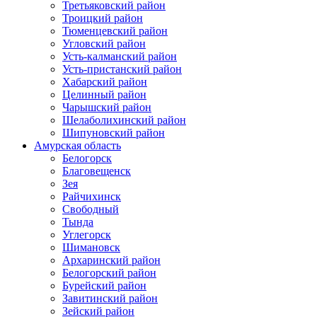
Третьяковский район
Троицкий район
Тюменцевский район
Угловский район
Усть-калманский район
Усть-пристанский район
Хабарский район
Целинный район
Чарышский район
Шелаболихинский район
Шипуновский район
Амурская область
Белогорск
Благовещенск
Зея
Райчихинск
Свободный
Тында
Углегорск
Шимановск
Архаринский район
Белогорский район
Бурейский район
Завитинский район
Зейский район