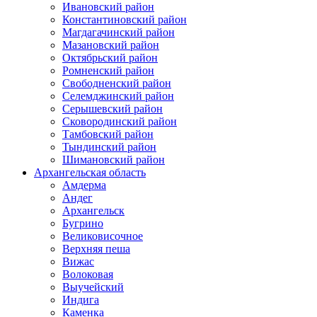
Ивановский район
Константиновский район
Магдагачинский район
Мазановский район
Октябрьский район
Ромненский район
Свободненский район
Селемджинский район
Серышевский район
Сковородинский район
Тамбовский район
Тындинский район
Шимановский район
Архангельская область
Амдерма
Андег
Архангельск
Бугрино
Великовисочное
Верхняя пеша
Вижас
Волоковая
Выучейский
Индига
Каменка