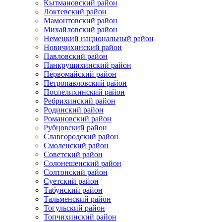
Кытмановский район
Локтевский район
Мамонтовский район
Михайловский район
Немецкий национальный район
Новичихинский район
Павловский район
Панкрушихинский район
Первомайский район
Петропавловский район
Поспелихинский район
Ребрихинский район
Родинский район
Романовский район
Рубцовский район
Славгородский район
Смоленский район
Советский район
Солонешенский район
Солтонский район
Суетский район
Табунский район
Тальменский район
Тогульский район
Топчихинский район