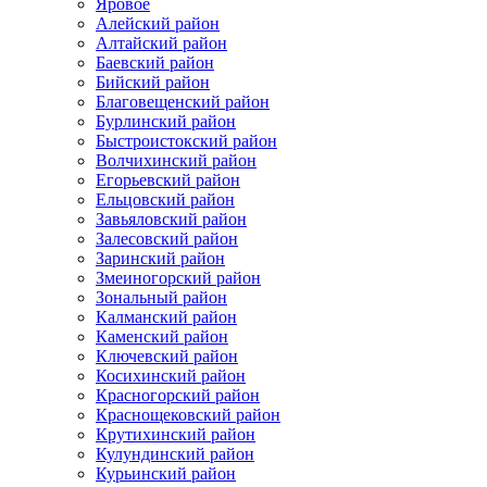
Яровое
Алейский район
Алтайский район
Баевский район
Бийский район
Благовещенский район
Бурлинский район
Быстроистокский район
Волчихинский район
Егорьевский район
Ельцовский район
Завьяловский район
Залесовский район
Заринский район
Змеиногорский район
Зональный район
Калманский район
Каменский район
Ключевский район
Косихинский район
Красногорский район
Краснощековский район
Крутихинский район
Кулундинский район
Курьинский район