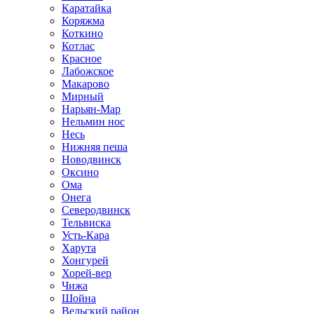
Каратайка
Коряжма
Коткино
Котлас
Красное
Лабожское
Макарово
Мирный
Нарьян-Мар
Нельмин нос
Несь
Нижняя пеша
Новодвинск
Оксино
Ома
Онега
Северодвинск
Тельвиска
Усть-Кара
Харута
Хонгурей
Хорей-вер
Чижа
Шойна
Вельский район