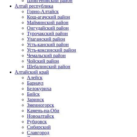
Шовгеновский район
Алтай республика
Горно-Алтайск
Кош-агачский район
Майминский район
Онгудайский район
Турочакский район
Улаганский район
Усть-канский район
Усть-коксинский район
Чемальский район
Чойский район
Шебалинский район
Алтайский край
Алейск
Барнаул
Белокуриха
Бийск
Заринск
Змеиногорск
Камень-на-Оби
Новоалтайск
Рубцовск
Сибирский
Славгород