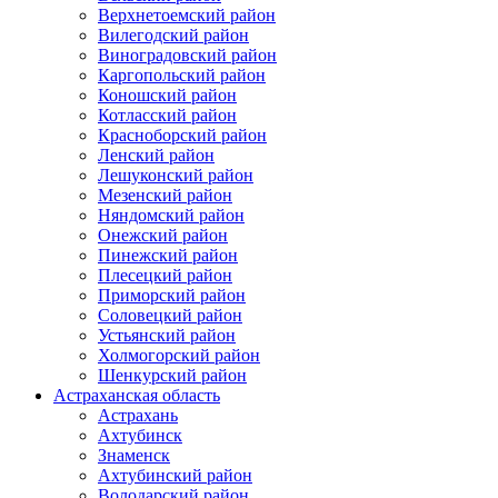
Верхнетоемский район
Вилегодский район
Виноградовский район
Каргопольский район
Коношский район
Котласский район
Красноборский район
Ленский район
Лешуконский район
Мезенский район
Няндомский район
Онежский район
Пинежский район
Плесецкий район
Приморский район
Соловецкий район
Устьянский район
Холмогорский район
Шенкурский район
Астраханская область
Астрахань
Ахтубинск
Знаменск
Ахтубинский район
Володарский район