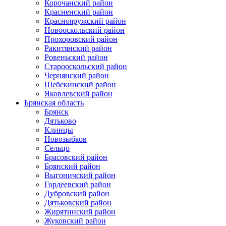
Корочанский район
Красненский район
Краснояружский район
Новооскольский район
Прохоровский район
Ракитянский район
Ровеньский район
Старооскольский район
Чернянский район
Шебекинский район
Яковлевский район
Брянская область
Брянск
Дятьково
Клинцы
Новозыбков
Сельцо
Брасовский район
Брянский район
Выгоничский район
Гордеевский район
Дубровский район
Дятьковский район
Жирятинский район
Жуковский район