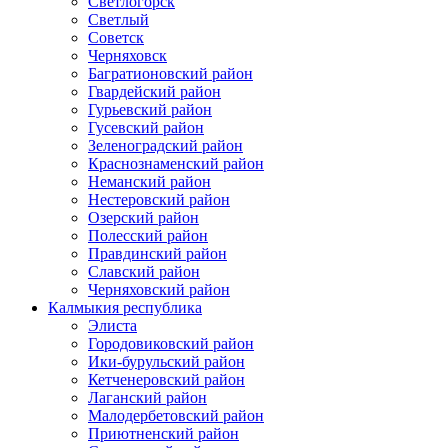
Светлогорск
Светлый
Советск
Черняховск
Багратионовский район
Гвардейский район
Гурьевский район
Гусевский район
Зеленоградский район
Краснознаменский район
Неманский район
Нестеровский район
Озерский район
Полесский район
Правдинский район
Славский район
Черняховский район
Калмыкия республика
Элиста
Городовиковский район
Ики-бурульский район
Кетченеровский район
Лаганский район
Малодербетовский район
Приютненский район