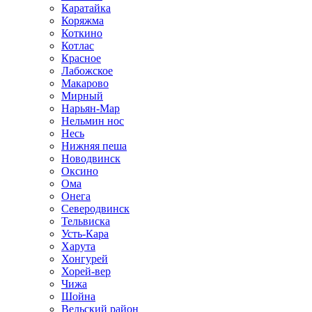
Каратайка
Коряжма
Коткино
Котлас
Красное
Лабожское
Макарово
Мирный
Нарьян-Мар
Нельмин нос
Несь
Нижняя пеша
Новодвинск
Оксино
Ома
Онега
Северодвинск
Тельвиска
Усть-Кара
Харута
Хонгурей
Хорей-вер
Чижа
Шойна
Вельский район