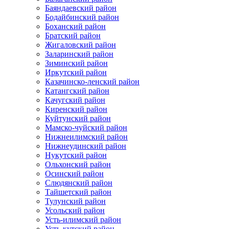
Баяндаевский район
Бодайбинский район
Боханский район
Братский район
Жигаловский район
Заларинский район
Зиминский район
Иркутский район
Казачинско-ленский район
Катангский район
Качугский район
Киренский район
Куйтунский район
Мамско-чуйский район
Нижнеилимский район
Нижнеудинский район
Нукутский район
Ольхонский район
Осинский район
Слюдянский район
Тайшетский район
Тулунский район
Усольский район
Усть-илимский район
Усть-кутский район