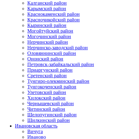
Калганский район
Карымский район
Краснокаменский район
Красночикойский район
Кыринский район
Могойтуйский район
Могочинский район
Нерчинский район
Нерчинско-заводский район
Оловяннинский район
Ононский район
Петровск-забайкальский район
Приаргунский район
Сретенский район
Тунгиро-олекминский район
Тунгокоченский район
Улетовский район
Хилокский район
Чернышевский район
Читинский район
Шелопугинский район
Шилкинский район
Ивановская область
Вичуга
Иваново