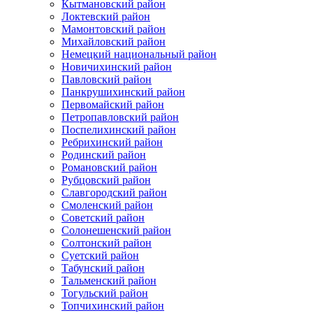
Кытмановский район
Локтевский район
Мамонтовский район
Михайловский район
Немецкий национальный район
Новичихинский район
Павловский район
Панкрушихинский район
Первомайский район
Петропавловский район
Поспелихинский район
Ребрихинский район
Родинский район
Романовский район
Рубцовский район
Славгородский район
Смоленский район
Советский район
Солонешенский район
Солтонский район
Суетский район
Табунский район
Тальменский район
Тогульский район
Топчихинский район