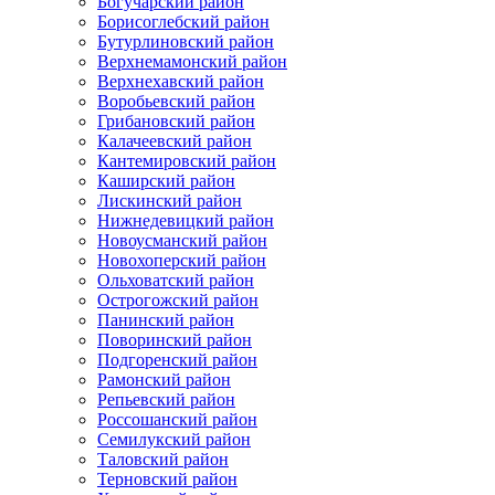
Богучарский район
Борисоглебский район
Бутурлиновский район
Верхнемамонский район
Верхнехавский район
Воробьевский район
Грибановский район
Калачеевский район
Кантемировский район
Каширский район
Лискинский район
Нижнедевицкий район
Новоусманский район
Новохоперский район
Ольховатский район
Острогожский район
Панинский район
Поворинский район
Подгоренский район
Рамонский район
Репьевский район
Россошанский район
Семилукский район
Таловский район
Терновский район