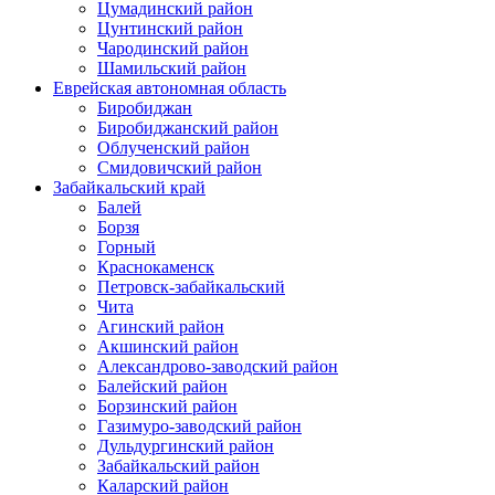
Цумадинский район
Цунтинский район
Чародинский район
Шамильский район
Еврейская автономная область
Биробиджан
Биробиджанский район
Облученский район
Смидовичский район
Забайкальский край
Балей
Борзя
Горный
Краснокаменск
Петровск-забайкальский
Чита
Агинский район
Акшинский район
Александрово-заводский район
Балейский район
Борзинский район
Газимуро-заводский район
Дульдургинский район
Забайкальский район
Каларский район