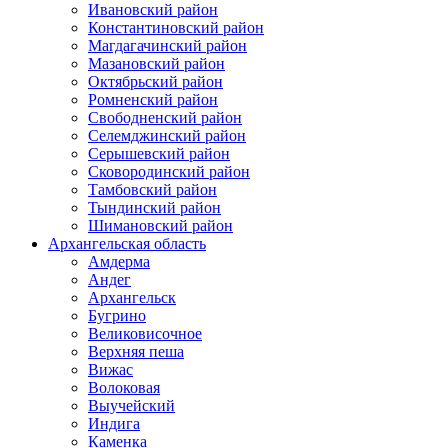
Ивановский район
Константиновский район
Магдагачинский район
Мазановский район
Октябрьский район
Ромненский район
Свободненский район
Селемджинский район
Серышевский район
Сковородинский район
Тамбовский район
Тындинский район
Шимановский район
Архангельская область
Амдерма
Андег
Архангельск
Бугрино
Великовисочное
Верхняя пеша
Вижас
Волоковая
Выучейский
Индига
Каменка