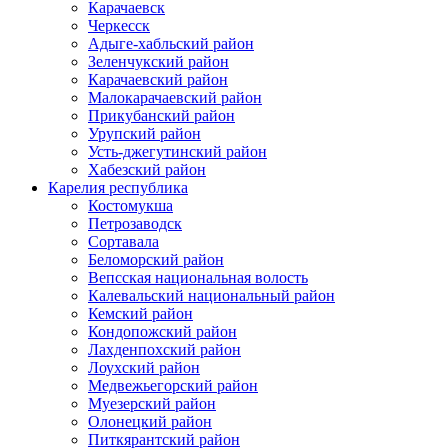
Карачаевск
Черкесск
Адыге-хабльский район
Зеленчукский район
Карачаевский район
Малокарачаевский район
Прикубанский район
Урупский район
Усть-джегутинский район
Хабезский район
Карелия республика
Костомукша
Петрозаводск
Сортавала
Беломорский район
Вепсская национальная волость
Калевальский национальный район
Кемский район
Кондопожский район
Лахденпохский район
Лоухский район
Медвежьегорский район
Муезерский район
Олонецкий район
Питкярантский район