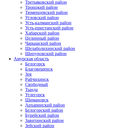
Третьяковский район
Троицкий район
Тюменцевский район
Угловский район
Усть-калманский район
Усть-пристанский район
Хабарский район
Целинный район
Чарышский район
Шелаболихинский район
Шипуновский район
Амурская область
Белогорск
Благовещенск
Зея
Райчихинск
Свободный
Тында
Углегорск
Шимановск
Архаринский район
Белогорский район
Бурейский район
Завитинский район
Зейский район