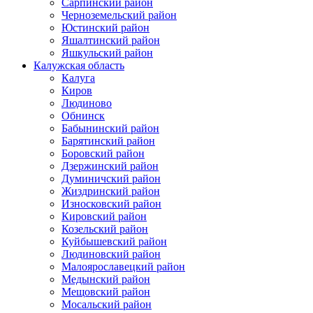
Сарпинский район
Черноземельский район
Юстинский район
Яшалтинский район
Яшкульский район
Калужская область
Калуга
Киров
Людиново
Обнинск
Бабынинский район
Барятинский район
Боровский район
Дзержинский район
Думиничский район
Жиздринский район
Износковский район
Кировский район
Козельский район
Куйбышевский район
Людиновский район
Малоярославецкий район
Медынский район
Мещовский район
Мосальский район