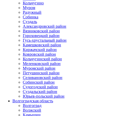
Кольчугино
Муром
Радужный
Собинка
Суздаль
Александровский район
Вязниковский район
Гороховецкий район
Гусь-хрустальный район
Камешковский район
Киржачский район
Ковровский район
Кольчугинский район
Меленковский район
Муромский район
Петушинский район
Селивановский район
Собинский район
Судогодский район
Суздальский район
Юрьев-польский район
Волгоградская область
Волгоград
Волжский
Камышин