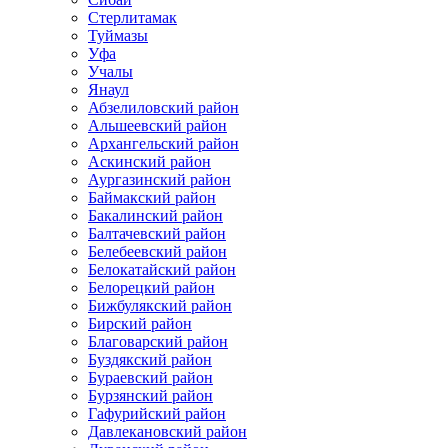
Стерлитамак
Туймазы
Уфа
Учалы
Янаул
Абзелиловский район
Альшеевский район
Архангельский район
Аскинский район
Аургазинский район
Баймакский район
Бакалинский район
Балтачевский район
Белебеевский район
Белокатайский район
Белорецкий район
Бижбулякский район
Бирский район
Благоварский район
Буздякский район
Бураевский район
Бурзянский район
Гафурийский район
Давлекановский район