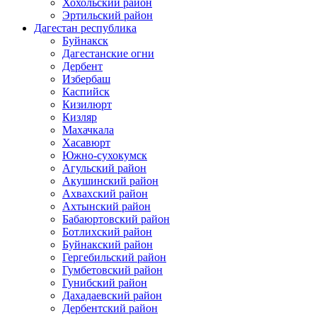
Хохольский район
Эртильский район
Дагестан республика
Буйнакск
Дагестанские огни
Дербент
Избербаш
Каспийск
Кизилюрт
Кизляр
Махачкала
Хасавюрт
Южно-сухокумск
Агульский район
Акушинский район
Ахвахский район
Ахтынский район
Бабаюртовский район
Ботлихский район
Буйнакский район
Гергебильский район
Гумбетовский район
Гунибский район
Дахадаевский район
Дербентский район