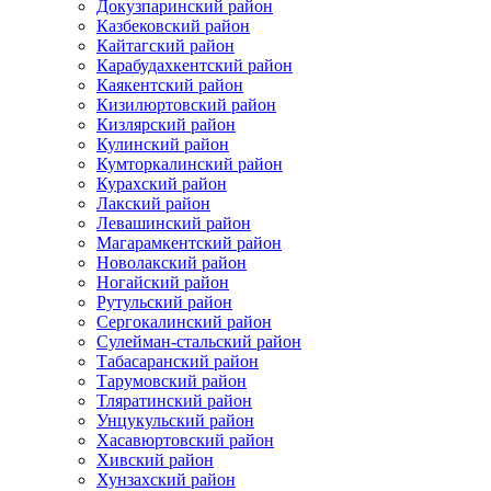
Докузпаринский район
Казбековский район
Кайтагский район
Карабудахкентский район
Каякентский район
Кизилюртовский район
Кизлярский район
Кулинский район
Кумторкалинский район
Курахский район
Лакский район
Левашинский район
Магарамкентский район
Новолакский район
Ногайский район
Рутульский район
Сергокалинский район
Сулейман-стальский район
Табасаранский район
Тарумовский район
Тляратинский район
Унцукульский район
Хасавюртовский район
Хивский район
Хунзахский район