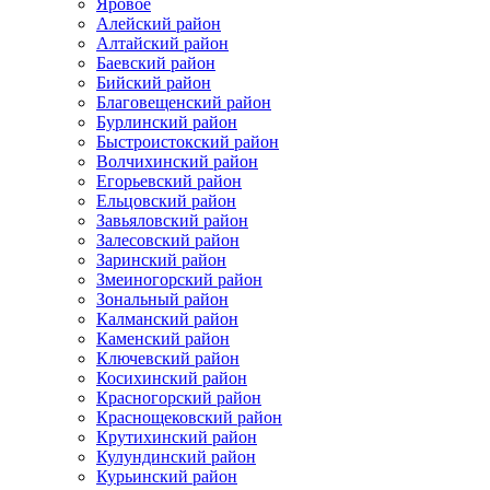
Яровое
Алейский район
Алтайский район
Баевский район
Бийский район
Благовещенский район
Бурлинский район
Быстроистокский район
Волчихинский район
Егорьевский район
Ельцовский район
Завьяловский район
Залесовский район
Заринский район
Змеиногорский район
Зональный район
Калманский район
Каменский район
Ключевский район
Косихинский район
Красногорский район
Краснощековский район
Крутихинский район
Кулундинский район
Курьинский район