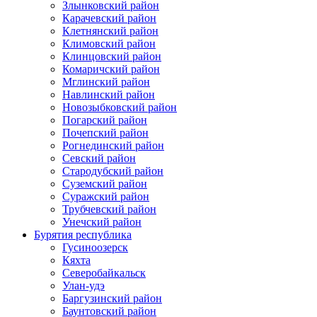
Злынковский район
Карачевский район
Клетнянский район
Климовский район
Клинцовский район
Комаричский район
Мглинский район
Навлинский район
Новозыбковский район
Погарский район
Почепский район
Рогнединский район
Севский район
Стародубский район
Суземский район
Суражский район
Трубчевский район
Унечский район
Бурятия республика
Гусиноозерск
Кяхта
Северобайкальск
Улан-удэ
Баргузинский район
Баунтовский район