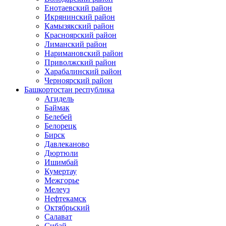
Енотаевский район
Икрянинский район
Камызякский район
Красноярский район
Лиманский район
Наримановский район
Приволжский район
Харабалинский район
Черноярский район
Башкортостан республика
Агидель
Баймак
Белебей
Белорецк
Бирск
Давлеканово
Дюртюли
Ишимбай
Кумертау
Межгорье
Мелеуз
Нефтекамск
Октябрьский
Салават
Сибай