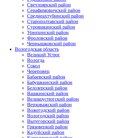
Светлоярский район
Серафимовичский район
Среднеахтубинский район
Старополтавский район
Суровикинский район
Урюпинский район
Фроловский район
Чернышковский район
Вологодская область
Великий Устюг
Вологда
Сокол
Череповец
Бабаевский район
Бабушкинский район
Белозерский район
Вашкинский район
Великоустюгский район
Верховажский район
Вожегодский район
Вологодский район
Вытегорский район
Грязовецкий район
Кадуйский район
Кирилловский район