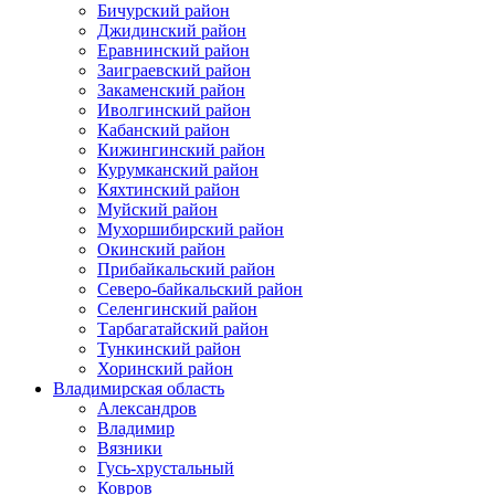
Бичурский район
Джидинский район
Еравнинский район
Заиграевский район
Закаменский район
Иволгинский район
Кабанский район
Кижингинский район
Курумканский район
Кяхтинский район
Муйский район
Мухоршибирский район
Окинский район
Прибайкальский район
Северо-байкальский район
Селенгинский район
Тарбагатайский район
Тункинский район
Хоринский район
Владимирская область
Александров
Владимир
Вязники
Гусь-хрустальный
Ковров