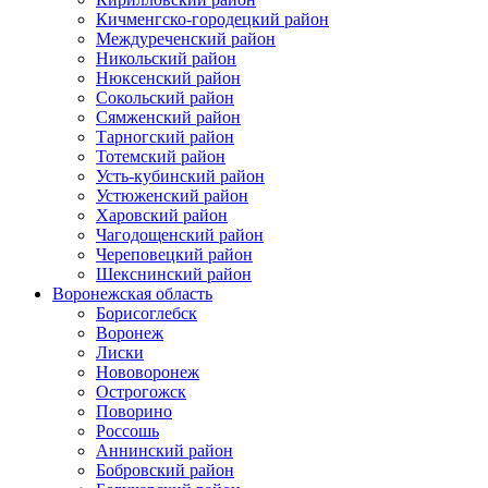
Кичменгско-городецкий район
Междуреченский район
Никольский район
Нюксенский район
Сокольский район
Сямженский район
Тарногский район
Тотемский район
Усть-кубинский район
Устюженский район
Харовский район
Чагодощенский район
Череповецкий район
Шекснинский район
Воронежская область
Борисоглебск
Воронеж
Лиски
Нововоронеж
Острогожск
Поворино
Россошь
Аннинский район
Бобровский район