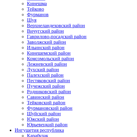
Кинешма
Тейково
Фурманов
Шуя
Верхнеландеховский район
Вичугский район
Гаврилово-посадский район
Заволжский район
Ильинский район
Кинешемский район
Комсомольский район
Лежневский район
Лухский район
Палехский район
Пестяковский район
Пучежский район
Родниковский район
Савинский район
Тейковский район
Фурмановский район
Шуйский район
Южский район
Юрьевецкий район
Ингушетия республика
Карабулак