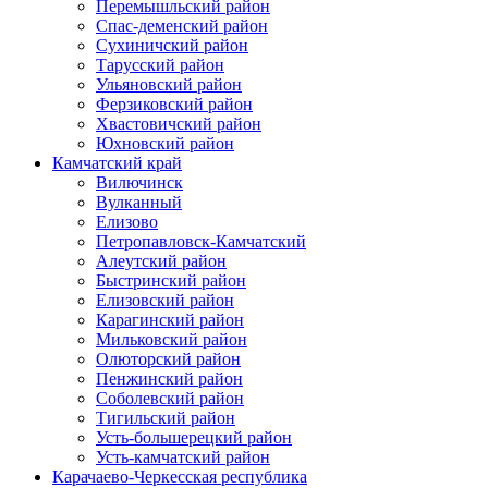
Перемышльский район
Спас-деменский район
Сухиничский район
Тарусский район
Ульяновский район
Ферзиковский район
Хвастовичский район
Юхновский район
Камчатский край
Вилючинск
Вулканный
Елизово
Петропавловск-Камчатский
Алеутский район
Быстринский район
Елизовский район
Карагинский район
Мильковский район
Олюторский район
Пенжинский район
Соболевский район
Тигильский район
Усть-большерецкий район
Усть-камчатский район
Карачаево-Черкесская республика