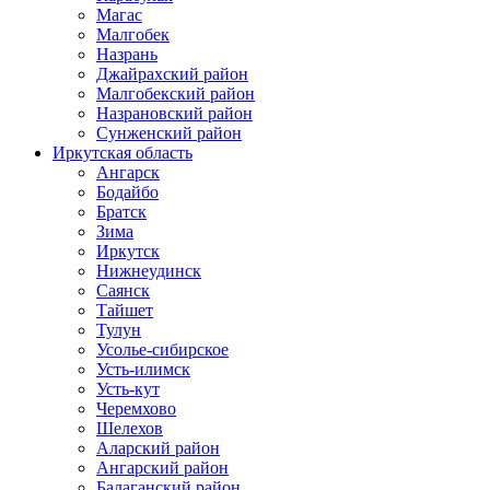
Магас
Малгобек
Назрань
Джайрахский район
Малгобекский район
Назрановский район
Сунженский район
Иркутская область
Ангарск
Бодайбо
Братск
Зима
Иркутск
Нижнеудинск
Саянск
Тайшет
Тулун
Усолье-сибирское
Усть-илимск
Усть-кут
Черемхово
Шелехов
Аларский район
Ангарский район
Балаганский район