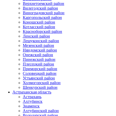
Верхнетоемский район
Вилегодский район
Виноградовский район
Каргопольский район
Коношский район
Котласский район
Красноборский район
Ленский район
Лешуконский район
Мезенский район
Няндомский район
Онежский район
Пинежский район
Плесецкий район
Приморский район
Соловецкий район
Устьянский район
Холмогорский район
Шенкурский район
Астраханская область
Астрахань
Ахтубинск
Знаменск
Ахтубинский район
Володарский район