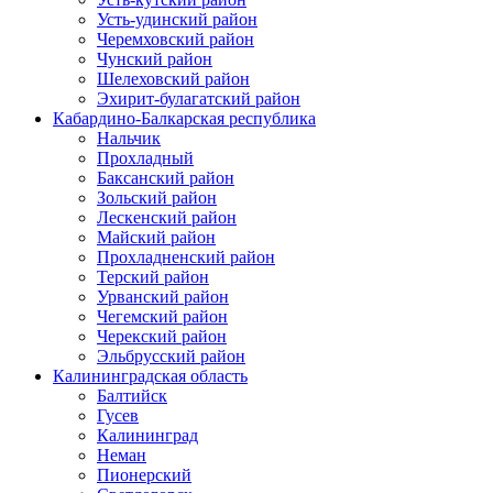
Усть-удинский район
Черемховский район
Чунский район
Шелеховский район
Эхирит-булагатский район
Кабардино-Балкарская республика
Нальчик
Прохладный
Баксанский район
Зольский район
Лескенский район
Майский район
Прохладненский район
Терский район
Урванский район
Чегемский район
Черекский район
Эльбрусский район
Калининградская область
Балтийск
Гусев
Калининград
Неман
Пионерский