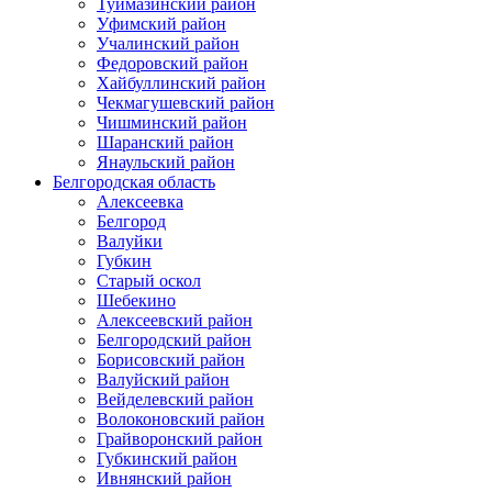
Туймазинский район
Уфимский район
Учалинский район
Федоровский район
Хайбуллинский район
Чекмагушевский район
Чишминский район
Шаранский район
Янаульский район
Белгородская область
Алексеевка
Белгород
Валуйки
Губкин
Старый оскол
Шебекино
Алексеевский район
Белгородский район
Борисовский район
Валуйский район
Вейделевский район
Волоконовский район
Грайворонский район
Губкинский район
Ивнянский район