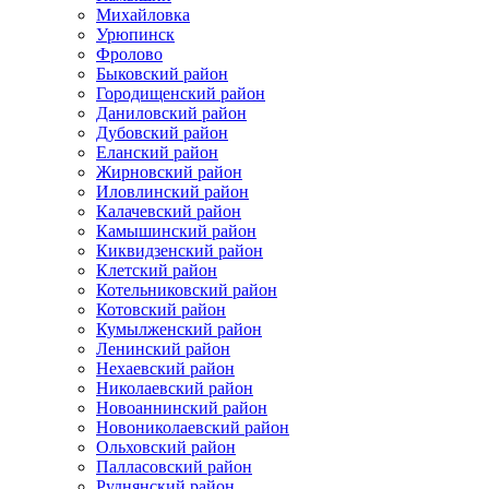
Михайловка
Урюпинск
Фролово
Быковский район
Городищенский район
Даниловский район
Дубовский район
Еланский район
Жирновский район
Иловлинский район
Калачевский район
Камышинский район
Киквидзенский район
Клетский район
Котельниковский район
Котовский район
Кумылженский район
Ленинский район
Нехаевский район
Николаевский район
Новоаннинский район
Новониколаевский район
Ольховский район
Палласовский район
Руднянский район