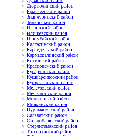
Дуванский район
Дюртюлинский район
Ермекеевский район
Зианчуринский район
Зилаирский район
Иглинский район
Илишевский район
Ишимбайский район
Калтасинский район
Караидельский район
Кармаскалинский район
Кигинский район
Краснокамский район
Кугарчинский район
Кушнаренковский район
Куюргазинский район
Мелеузовский район
Мечетлинский район
Мишкинский район
Миякинский район
Нуримановский район
Салаватский район
Стерлибашевский район
Стерлитамакский район
Татышлинский район