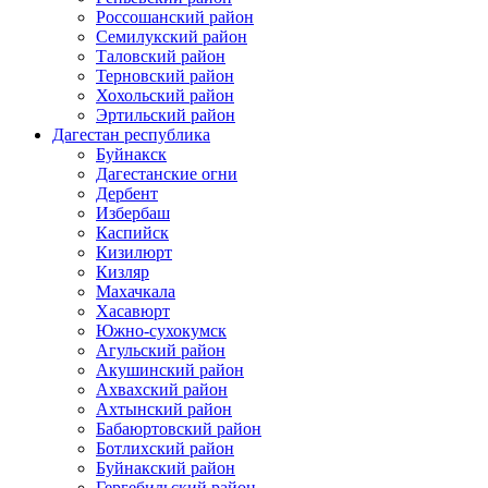
Россошанский район
Семилукский район
Таловский район
Терновский район
Хохольский район
Эртильский район
Дагестан республика
Буйнакск
Дагестанские огни
Дербент
Избербаш
Каспийск
Кизилюрт
Кизляр
Махачкала
Хасавюрт
Южно-сухокумск
Агульский район
Акушинский район
Ахвахский район
Ахтынский район
Бабаюртовский район
Ботлихский район
Буйнакский район
Гергебильский район