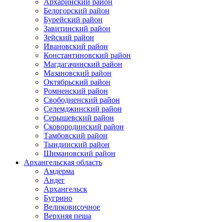
Архаринский район
Белогорский район
Бурейский район
Завитинский район
Зейский район
Ивановский район
Константиновский район
Магдагачинский район
Мазановский район
Октябрьский район
Ромненский район
Свободненский район
Селемджинский район
Серышевский район
Сковородинский район
Тамбовский район
Тындинский район
Шимановский район
Архангельская область
Амдерма
Андег
Архангельск
Бугрино
Великовисочное
Верхняя пеша