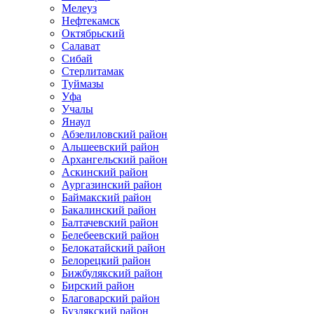
Мелеуз
Нефтекамск
Октябрьский
Салават
Сибай
Стерлитамак
Туймазы
Уфа
Учалы
Янаул
Абзелиловский район
Альшеевский район
Архангельский район
Аскинский район
Аургазинский район
Баймакский район
Бакалинский район
Балтачевский район
Белебеевский район
Белокатайский район
Белорецкий район
Бижбулякский район
Бирский район
Благоварский район
Буздякский район