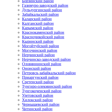
Борзинский район
Газимуро-заводский район
Дульдургинский район
Забайкальский район
Каларский район
Калганский район
Карымский район
Краснокаменский район
Красночикойский район
Кыринский район
Могойтуйский район
Могочинский район
Нерчинский район
Нерчинско-заводский район
Оловяннинский район
Ононский район
Петровск-забайкальский район
Приаргунский район
Сретенский район
Тунгиро-олекминский район
Тунгокоченский район
Улетовский район
Хилокский район
Чернышевский район
Читинский район