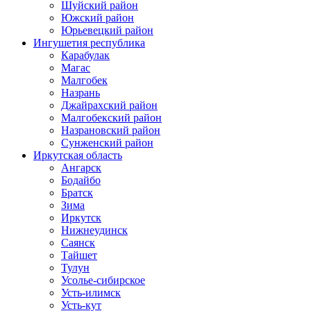
Шуйский район
Южский район
Юрьевецкий район
Ингушетия республика
Карабулак
Магас
Малгобек
Назрань
Джайрахский район
Малгобекский район
Назрановский район
Сунженский район
Иркутская область
Ангарск
Бодайбо
Братск
Зима
Иркутск
Нижнеудинск
Саянск
Тайшет
Тулун
Усолье-сибирское
Усть-илимск
Усть-кут