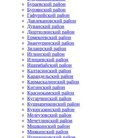
Бураевский район
Бурзянский район
Гафурийский район
Давлекановский район
Дуванский район
Дюртюлинский район
Ермекеевский район
Зианчуринский район
Зилаирский район
Иглинский район
Илишевский район
Ишимбайский район
Калтасинский район
Караидельский район
Кармаскалинский район
Кигинский район
Краснокамский район
Кугарчинский район
Кушнаренковский район
Куюргазинский район
Мелеузовский район
Мечетлинский район
Мишкинский район
Миякинский район
Нуримановский район