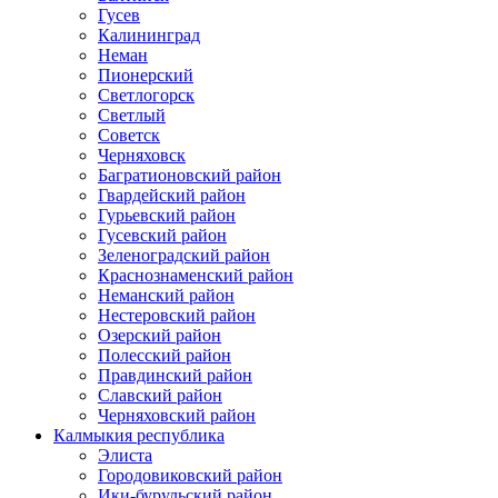
Гусев
Калининград
Неман
Пионерский
Светлогорск
Светлый
Советск
Черняховск
Багратионовский район
Гвардейский район
Гурьевский район
Гусевский район
Зеленоградский район
Краснознаменский район
Неманский район
Нестеровский район
Озерский район
Полесский район
Правдинский район
Славский район
Черняховский район
Калмыкия республика
Элиста
Городовиковский район
Ики-бурульский район