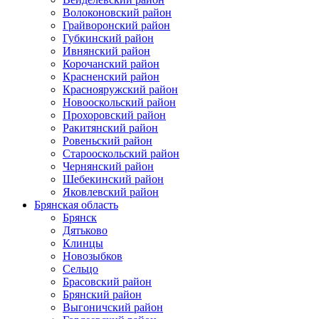
Волоконовский район
Грайворонский район
Губкинский район
Ивнянский район
Корочанский район
Красненский район
Краснояружский район
Новооскольский район
Прохоровский район
Ракитянский район
Ровеньский район
Старооскольский район
Чернянский район
Шебекинский район
Яковлевский район
Брянская область
Брянск
Дятьково
Клинцы
Новозыбков
Сельцо
Брасовский район
Брянский район
Выгоничский район