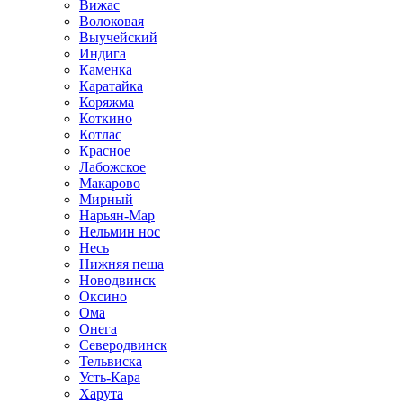
Вижас
Волоковая
Выучейский
Индига
Каменка
Каратайка
Коряжма
Коткино
Котлас
Красное
Лабожское
Макарово
Мирный
Нарьян-Мар
Нельмин нос
Несь
Нижняя пеша
Новодвинск
Оксино
Ома
Онега
Северодвинск
Тельвиска
Усть-Кара
Харута