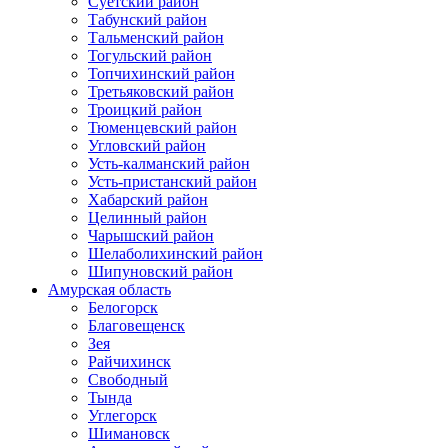
Суетский район
Табунский район
Тальменский район
Тогульский район
Топчихинский район
Третьяковский район
Троицкий район
Тюменцевский район
Угловский район
Усть-калманский район
Усть-пристанский район
Хабарский район
Целинный район
Чарышский район
Шелаболихинский район
Шипуновский район
Амурская область
Белогорск
Благовещенск
Зея
Райчихинск
Свободный
Тында
Углегорск
Шимановск