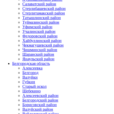
Салаватский район
Стерлибашевский район
Стерлитамакский район
Татышлинский район
Туймазинский район
Уфимский район
Учалинский район
Федоровский район
Хайбуллинский район
Чекмагушевский район
Чишминский район
Шаранский район
Янаульский район
Белгородская область
Алексеевка
Белгород
Валуйки
Губкин
Старый оскол
Шебекино
Алексеевский район
Белгородский район
Борисовский район
Валуйский район
Вейделевский район