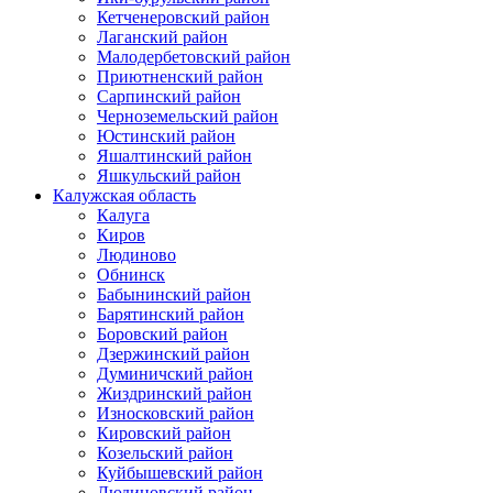
Кетченеровский район
Лаганский район
Малодербетовский район
Приютненский район
Сарпинский район
Черноземельский район
Юстинский район
Яшалтинский район
Яшкульский район
Калужская область
Калуга
Киров
Людиново
Обнинск
Бабынинский район
Барятинский район
Боровский район
Дзержинский район
Думиничский район
Жиздринский район
Износковский район
Кировский район
Козельский район
Куйбышевский район
Людиновский район