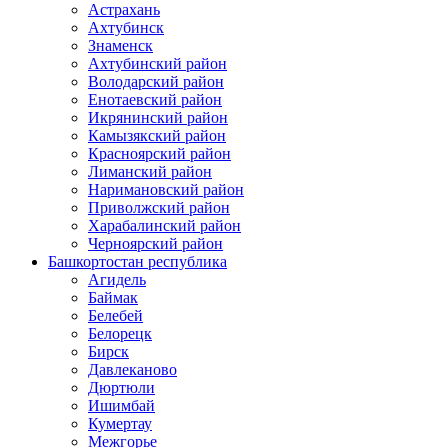
Астрахань
Ахтубинск
Знаменск
Ахтубинский район
Володарский район
Енотаевский район
Икрянинский район
Камызякский район
Красноярский район
Лиманский район
Наримановский район
Приволжский район
Харабалинский район
Черноярский район
Башкортостан республика
Агидель
Баймак
Белебей
Белорецк
Бирск
Давлеканово
Дюртюли
Ишимбай
Кумертау
Межгорье