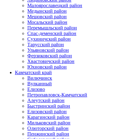
Малоярославецкий район
Медынский район
Мещовский район
Мосальский район
Перемышльский район
Спас-деменский район
Сухиничский район
Тарусский район
Ульяновский район
Ферзиковский район
Хвастовичский район
Юхновский район
Камчатский край
Вилючинск
Вулканный
Елизово
Петропавловск-Камчатский
Алеутский район
Быстринский район
Елизовский район
Карагинский район
Мильковский район
Олюторский район
Пенжинский район