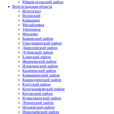
Юрьев-польский район
Волгоградская область
Волгоград
Волжский
Камышин
Михайловка
Урюпинск
Фролово
Быковский район
Городищенский район
Даниловский район
Дубовский район
Еланский район
Жирновский район
Иловлинский район
Калачевский район
Камышинский район
Киквидзенский район
Клетский район
Котельниковский район
Котовский район
Кумылженский район
Ленинский район
Нехаевский район
Николаевский район