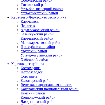
Соболевский район
Тигильский район
Усть-большерецкий район
Усть-камчатский район
Карачаево-Черкесская республика
Карачаевск
Черкесск
Адыге-хабльский район
Зеленчукский район
Карачаевский район
Малокарачаевский район
Прикубанский район
Урупский район
Усть-джегутинский район
Хабезский район
Карелия республика
Костомукша
Петрозаводск
Сортавала
Беломорский район
Вепсская национальная волость
Калевальский национальный район
Кемский район
Кондопожский район
Лахденпохский район