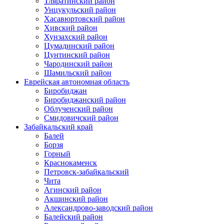
Тляратинский район
Унцукульский район
Хасавюртовский район
Хивский район
Хунзахский район
Цумадинский район
Цунтинский район
Чародинский район
Шамильский район
Еврейская автономная область
Биробиджан
Биробиджанский район
Облученский район
Смидовичский район
Забайкальский край
Балей
Борзя
Горный
Краснокаменск
Петровск-забайкальский
Чита
Агинский район
Акшинский район
Александрово-заводский район
Балейский район