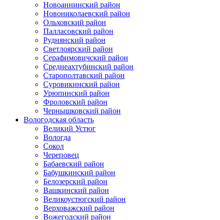
Новоаннинский район
Новониколаевский район
Ольховский район
Палласовский район
Руднянский район
Светлоярский район
Серафимовичский район
Среднеахтубинский район
Старополтавский район
Суровикинский район
Урюпинский район
Фроловский район
Чернышковский район
Вологодская область
Великий Устюг
Вологда
Сокол
Череповец
Бабаевский район
Бабушкинский район
Белозерский район
Вашкинский район
Великоустюгский район
Верховажский район
Вожегодский район