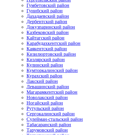
Гумбетовский район
Гунибский район
Дахадаевский район
Дербентский район
Докузпаринский район
Казбековский район
Кайтагский район
Карабудахкентский район
Каякентский район
Кизилюртовский район
Кизлярский район
Кулинский район
Кумторкалинский район
Курахский район
Лакский район
Левашинский район
Магарамкентский район
Новолакский район
Ногайский район
Рутульский район
Сергокалинский район
Сулейман-стальский район
Табасаранский район
Тарумовский район