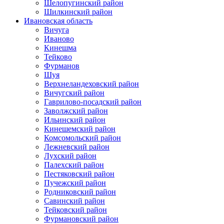
Шелопугинский район
Шилкинский район
Ивановская область
Вичуга
Иваново
Кинешма
Тейково
Фурманов
Шуя
Верхнеландеховский район
Вичугский район
Гаврилово-посадский район
Заволжский район
Ильинский район
Кинешемский район
Комсомольский район
Лежневский район
Лухский район
Палехский район
Пестяковский район
Пучежский район
Родниковский район
Савинский район
Тейковский район
Фурмановский район