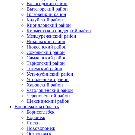
Вологодский район
Вытегорский район
Грязовецкий район
Кадуйский район
Кирилловский район
Кичменгско-городецкий район
Междуреченский район
Никольский район
Нюксенский район
Сокольский район
Сямженский район
Тарногский район
Тотемский район
Усть-кубинский район
Устюженский район
Харовский район
Чагодощенский район
Череповецкий район
Шекснинский район
Воронежская область
Борисоглебск
Воронеж
Лиски
Нововоронеж
Острогожск