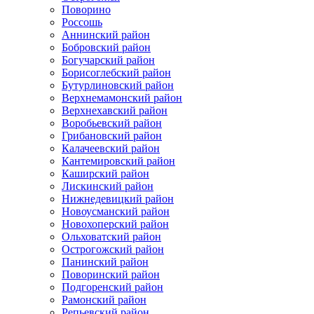
Поворино
Россошь
Аннинский район
Бобровский район
Богучарский район
Борисоглебский район
Бутурлиновский район
Верхнемамонский район
Верхнехавский район
Воробьевский район
Грибановский район
Калачеевский район
Кантемировский район
Каширский район
Лискинский район
Нижнедевицкий район
Новоусманский район
Новохоперский район
Ольховатский район
Острогожский район
Панинский район
Поворинский район
Подгоренский район
Рамонский район
Репьевский район