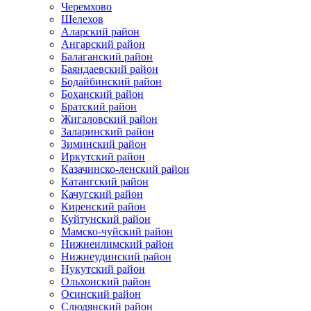
Черемхово
Шелехов
Аларский район
Ангарский район
Балаганский район
Баяндаевский район
Бодайбинский район
Боханский район
Братский район
Жигаловский район
Заларинский район
Зиминский район
Иркутский район
Казачинско-ленский район
Катангский район
Качугский район
Киренский район
Куйтунский район
Мамско-чуйский район
Нижнеилимский район
Нижнеудинский район
Нукутский район
Ольхонский район
Осинский район
Слюдянский район