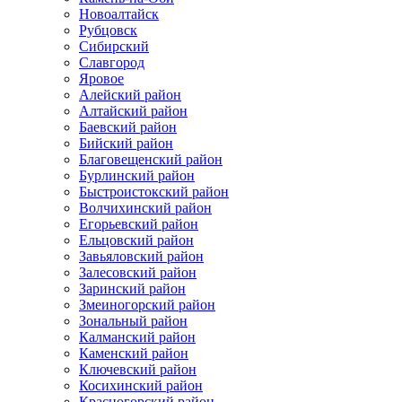
Новоалтайск
Рубцовск
Сибирский
Славгород
Яровое
Алейский район
Алтайский район
Баевский район
Бийский район
Благовещенский район
Бурлинский район
Быстроистокский район
Волчихинский район
Егорьевский район
Ельцовский район
Завьяловский район
Залесовский район
Заринский район
Змеиногорский район
Зональный район
Калманский район
Каменский район
Ключевский район
Косихинский район
Красногорский район