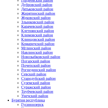
Гордеевский район
Дубровский район
Дятьковский район
Жирятинский район
Жуковский район
Злынковский район
Карачевский район
Клетнянский район
Климовский район
Клинцовский район
Комаричский район
Мглинский район
Навлинский район
Новозыбковский район
Погарский район
Почепский район
Рогнединский район
Севский район
Стародубский район
Суземский район
Суражский район
Трубчевский район
Унечский район
Бурятия республика
Гусиноозерск