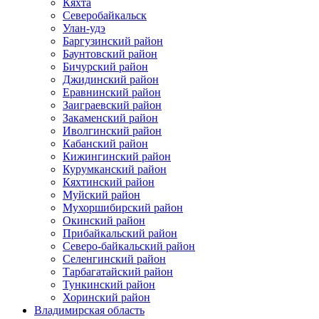
Кяхта
Северобайкальск
Улан-удэ
Баргузинский район
Баунтовский район
Бичурский район
Джидинский район
Еравнинский район
Заиграевский район
Закаменский район
Иволгинский район
Кабанский район
Кижингинский район
Курумканский район
Кяхтинский район
Муйский район
Мухоршибирский район
Окинский район
Прибайкальский район
Северо-байкальский район
Селенгинский район
Тарбагатайский район
Тункинский район
Хоринский район
Владимирская область