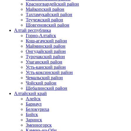
Красногвардейский район
Майкопский район
Тахтамукайский район
Теучежский район
Шовгеновский район
Алтай республика
Горно-Алтайск
Кош-агачский район
Майминский район
Онгудайский район
Турочакский район
Улаганский район
Усть-канский район
Усть-коксинский район
Чемальский район
Чойский район
Шебалинский район
Алтайский край
Алейск
Барнаул
Белокуриха
Бийск
Заринск
Змеиногорск
Камень-на-Оби