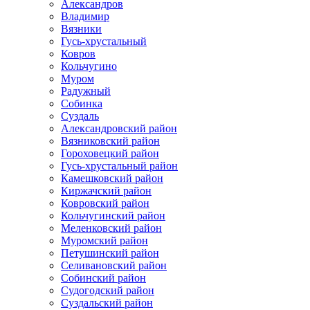
Александров
Владимир
Вязники
Гусь-хрустальный
Ковров
Кольчугино
Муром
Радужный
Собинка
Суздаль
Александровский район
Вязниковский район
Гороховецкий район
Гусь-хрустальный район
Камешковский район
Киржачский район
Ковровский район
Кольчугинский район
Меленковский район
Муромский район
Петушинский район
Селивановский район
Собинский район
Судогодский район
Суздальский район