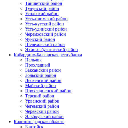
Тайшетский район
Тулунский район
Усольский район
Усть-илимский район
Усть-кутский район
Усть-удинский район
Черемховский район
Чунский район
Шелеховский район
Эхирит-булагатский район
Кабардино-Балкарская республика
Нальчик
Прохладный
Баксанский район
Зольский район
Лескенский район
Майский район
Прохладненский район
Терский район
Урванский район
Чегемский район
Черекский район
Эльбрусский район
Калининградская область
Балтийск