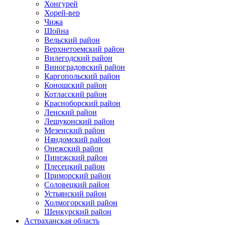
Хонгурей
Хорей-вер
Чижа
Шойна
Вельский район
Верхнетоемский район
Вилегодский район
Виноградовский район
Каргопольский район
Коношский район
Котласский район
Красноборский район
Ленский район
Лешуконский район
Мезенский район
Няндомский район
Онежский район
Пинежский район
Плесецкий район
Приморский район
Соловецкий район
Устьянский район
Холмогорский район
Шенкурский район
Астраханская область