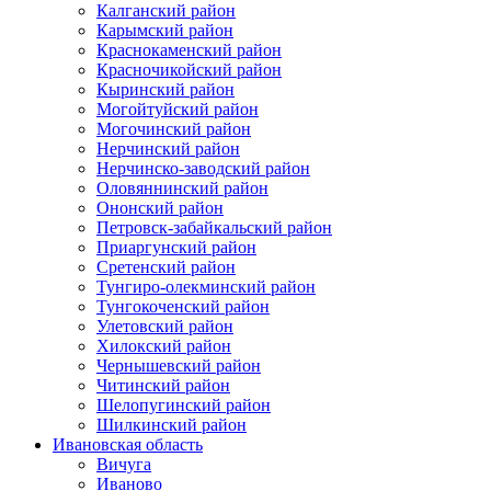
Калганский район
Карымский район
Краснокаменский район
Красночикойский район
Кыринский район
Могойтуйский район
Могочинский район
Нерчинский район
Нерчинско-заводский район
Оловяннинский район
Ононский район
Петровск-забайкальский район
Приаргунский район
Сретенский район
Тунгиро-олекминский район
Тунгокоченский район
Улетовский район
Хилокский район
Чернышевский район
Читинский район
Шелопугинский район
Шилкинский район
Ивановская область
Вичуга
Иваново