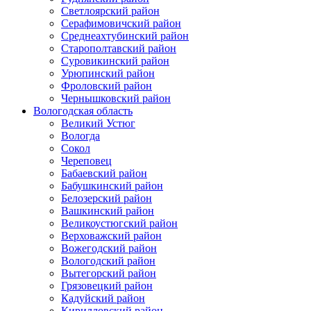
Светлоярский район
Серафимовичский район
Среднеахтубинский район
Старополтавский район
Суровикинский район
Урюпинский район
Фроловский район
Чернышковский район
Вологодская область
Великий Устюг
Вологда
Сокол
Череповец
Бабаевский район
Бабушкинский район
Белозерский район
Вашкинский район
Великоустюгский район
Верховажский район
Вожегодский район
Вологодский район
Вытегорский район
Грязовецкий район
Кадуйский район
Кирилловский район