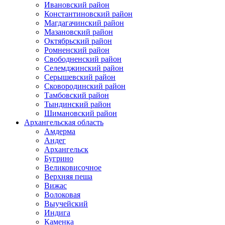
Ивановский район
Константиновский район
Магдагачинский район
Мазановский район
Октябрьский район
Ромненский район
Свободненский район
Селемджинский район
Серышевский район
Сковородинский район
Тамбовский район
Тындинский район
Шимановский район
Архангельская область
Амдерма
Андег
Архангельск
Бугрино
Великовисочное
Верхняя пеша
Вижас
Волоковая
Выучейский
Индига
Каменка