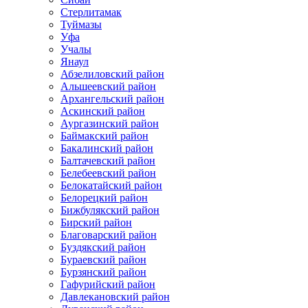
Стерлитамак
Туймазы
Уфа
Учалы
Янаул
Абзелиловский район
Альшеевский район
Архангельский район
Аскинский район
Аургазинский район
Баймакский район
Бакалинский район
Балтачевский район
Белебеевский район
Белокатайский район
Белорецкий район
Бижбулякский район
Бирский район
Благоварский район
Буздякский район
Бураевский район
Бурзянский район
Гафурийский район
Давлекановский район