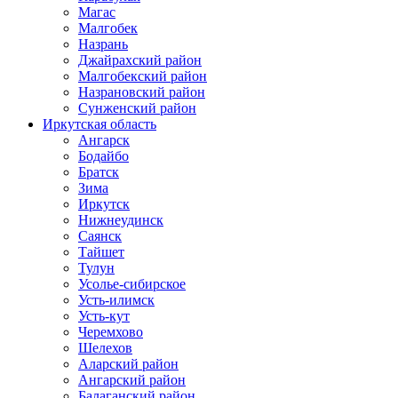
Магас
Малгобек
Назрань
Джайрахский район
Малгобекский район
Назрановский район
Сунженский район
Иркутская область
Ангарск
Бодайбо
Братск
Зима
Иркутск
Нижнеудинск
Саянск
Тайшет
Тулун
Усолье-сибирское
Усть-илимск
Усть-кут
Черемхово
Шелехов
Аларский район
Ангарский район
Балаганский район