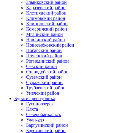
Злынковский район
Карачевский район
Клетнянский район
Климовский район
Клинцовский район
Комаричский район
Мглинский район
Навлинский район
Новозыбковский район
Погарский район
Почепский район
Рогнединский район
Севский район
Стародубский район
Суземский район
Суражский район
Трубчевский район
Унечский район
Бурятия республика
Гусиноозерск
Кяхта
Северобайкальск
Улан-удэ
Баргузинский район
Баунтовский район