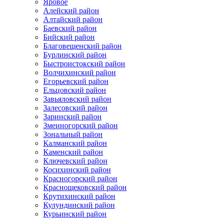
Яровое
Алейский район
Алтайский район
Баевский район
Бийский район
Благовещенский район
Бурлинский район
Быстроистокский район
Волчихинский район
Егорьевский район
Ельцовский район
Завьяловский район
Залесовский район
Заринский район
Змеиногорский район
Зональный район
Калманский район
Каменский район
Ключевский район
Косихинский район
Красногорский район
Краснощековский район
Крутихинский район
Кулундинский район
Курьинский район