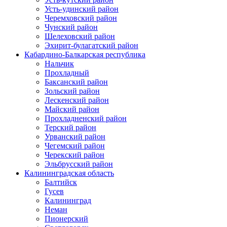
Усть-удинский район
Черемховский район
Чунский район
Шелеховский район
Эхирит-булагатский район
Кабардино-Балкарская республика
Нальчик
Прохладный
Баксанский район
Зольский район
Лескенский район
Майский район
Прохладненский район
Терский район
Урванский район
Чегемский район
Черекский район
Эльбрусский район
Калининградская область
Балтийск
Гусев
Калининград
Неман
Пионерский