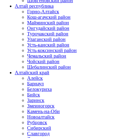
Шовгеновский район
Алтай республика
Горно-Алтайск
Кош-агачский район
Майминский район
Онгудайский район
Турочакский район
Улаганский район
Усть-канский район
Усть-коксинский район
Чемальский район
Чойский район
Шебалинский район
Алтайский край
Алейск
Барнаул
Белокуриха
Бийск
Заринск
Змеиногорск
Камень-на-Оби
Новоалтайск
Рубцовск
Сибирский
Славгород