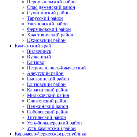
Перемышльский район
Спас-деменский район
Сухиничский район
Тарусский район
Ульяновский район
Ферзиковский район
Хвастовичский район
Юхновский район
Камчатский край
Вилючинск
Вулканный
Елизово
Петропавловск-Камчатский
Алеутский район
Быстринский район
Елизовский район
Карагинский район
Мильковский район
Олюторский район
Пенжинский район
Соболевский район
Тигильский район
Усть-большерецкий район
Усть-камчатский район
Карачаево-Черкесская республика