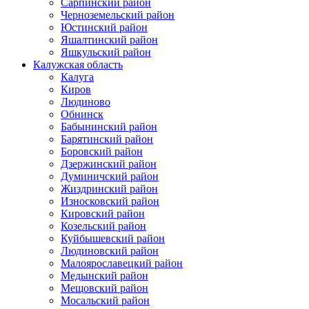
Сарпинский район
Черноземельский район
Юстинский район
Яшалтинский район
Яшкульский район
Калужская область
Калуга
Киров
Людиново
Обнинск
Бабынинский район
Барятинский район
Боровский район
Дзержинский район
Думиничский район
Жиздринский район
Износковский район
Кировский район
Козельский район
Куйбышевский район
Людиновский район
Малоярославецкий район
Медынский район
Мещовский район
Мосальский район