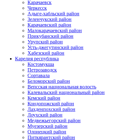
Карачаевск
Черкесск
Адыге-хабльский район
Зеленчукский район
Карачаевский район
Малокарачаевский район
Прикубанский район
Урупский район
Усть-джегутинский район
Хабезский район
Карелия республика
Костомукша
Петрозаводск
Сортавала
Беломорский район
Вепсская национальная волость
Калевальский национальный район
Кемский район
Кондопожский район
Лахденпохский район
Лоухский район
Медвежьегорский район
Муезерский район
Олонецкий район
Питкярантский район