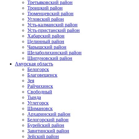
Третьяковский район
Троицкий район
Тюменцевский район
Угловский район
Усть-калманский район
Усть-пристанский район
Хабарский район
Целинный район
Чарышский район
Шелаболихинский район
Шипуновский район
Амурская область
Белогорск
Благовещенск
Зея
Райчихинск
Свободный
Тында
Углегорск
Шимановск
Архаринский район
Белогорский район
Бурейский район
Завитинский район
Зейский район