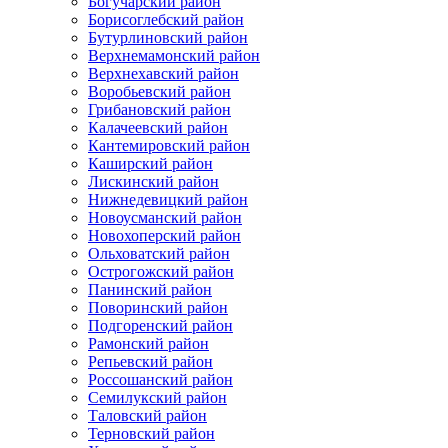
Богучарский район
Борисоглебский район
Бутурлиновский район
Верхнемамонский район
Верхнехавский район
Воробьевский район
Грибановский район
Калачеевский район
Кантемировский район
Каширский район
Лискинский район
Нижнедевицкий район
Новоусманский район
Новохоперский район
Ольховатский район
Острогожский район
Панинский район
Поворинский район
Подгоренский район
Рамонский район
Репьевский район
Россошанский район
Семилукский район
Таловский район
Терновский район