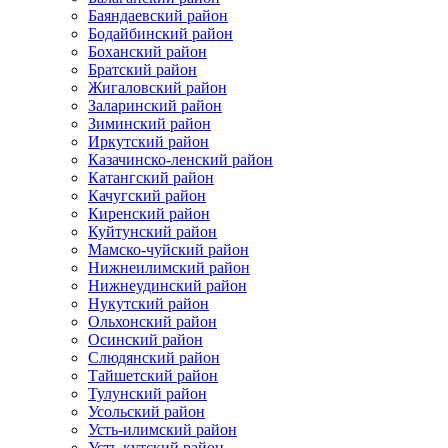
Баяндаевский район
Бодайбинский район
Боханский район
Братский район
Жигаловский район
Заларинский район
Зиминский район
Иркутский район
Казачинско-ленский район
Катангский район
Качугский район
Киренский район
Куйтунский район
Мамско-чуйский район
Нижнеилимский район
Нижнеудинский район
Нукутский район
Ольхонский район
Осинский район
Слюдянский район
Тайшетский район
Тулунский район
Усольский район
Усть-илимский район
Усть-кутский район