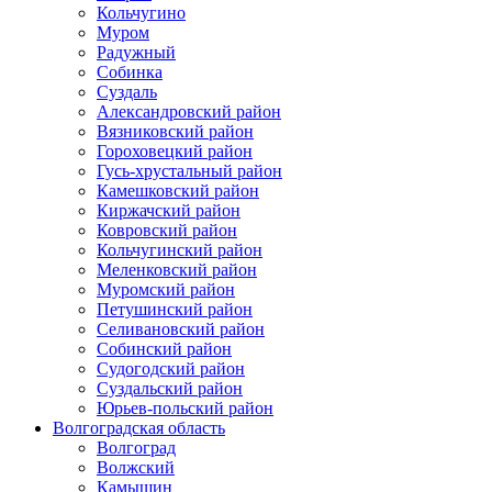
Кольчугино
Муром
Радужный
Собинка
Суздаль
Александровский район
Вязниковский район
Гороховецкий район
Гусь-хрустальный район
Камешковский район
Киржачский район
Ковровский район
Кольчугинский район
Меленковский район
Муромский район
Петушинский район
Селивановский район
Собинский район
Судогодский район
Суздальский район
Юрьев-польский район
Волгоградская область
Волгоград
Волжский
Камышин