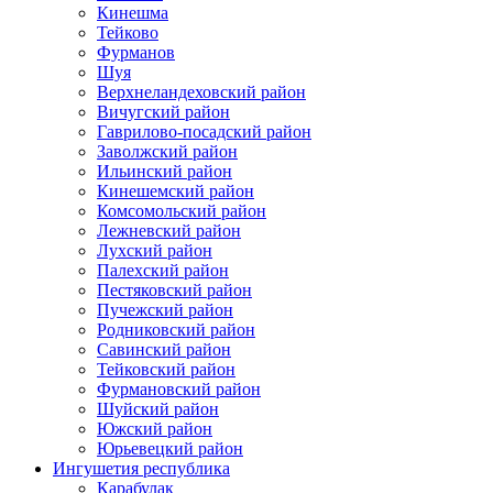
Кинешма
Тейково
Фурманов
Шуя
Верхнеландеховский район
Вичугский район
Гаврилово-посадский район
Заволжский район
Ильинский район
Кинешемский район
Комсомольский район
Лежневский район
Лухский район
Палехский район
Пестяковский район
Пучежский район
Родниковский район
Савинский район
Тейковский район
Фурмановский район
Шуйский район
Южский район
Юрьевецкий район
Ингушетия республика
Карабулак