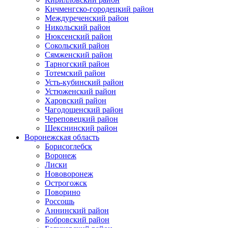
Кичменгско-городецкий район
Междуреченский район
Никольский район
Нюксенский район
Сокольский район
Сямженский район
Тарногский район
Тотемский район
Усть-кубинский район
Устюженский район
Харовский район
Чагодощенский район
Череповецкий район
Шекснинский район
Воронежская область
Борисоглебск
Воронеж
Лиски
Нововоронеж
Острогожск
Поворино
Россошь
Аннинский район
Бобровский район