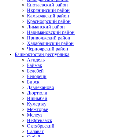
Енотаевский район
Икрянинский район
Камызякский район
Красноярский район
Лиманский район
Наримановский район
Приволжский район
Харабалинский район
Черноярский район
Башкортостан республика
Агидель
Баймак
Белебей
Белорецк
Бирск
Давлеканово
Дюртюли
Ишимбай
Кумертау
Межгорье
Мелеуз
Нефтекамск
Октябрьский
Салават
Сибай