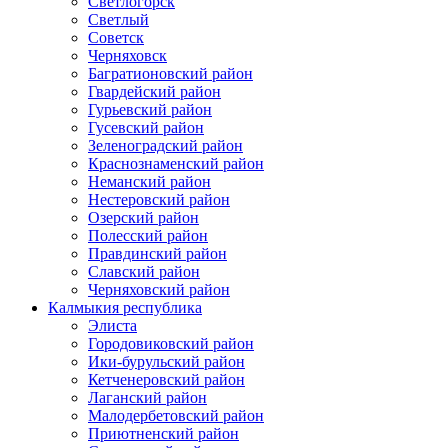
Светлогорск
Светлый
Советск
Черняховск
Багратионовский район
Гвардейский район
Гурьевский район
Гусевский район
Зеленоградский район
Краснознаменский район
Неманский район
Нестеровский район
Озерский район
Полесский район
Правдинский район
Славский район
Черняховский район
Калмыкия республика
Элиста
Городовиковский район
Ики-бурульский район
Кетченеровский район
Лаганский район
Малодербетовский район
Приютненский район