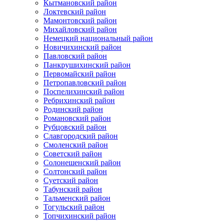
Кытмановский район
Локтевский район
Мамонтовский район
Михайловский район
Немецкий национальный район
Новичихинский район
Павловский район
Панкрушихинский район
Первомайский район
Петропавловский район
Поспелихинский район
Ребрихинский район
Родинский район
Романовский район
Рубцовский район
Славгородский район
Смоленский район
Советский район
Солонешенский район
Солтонский район
Суетский район
Табунский район
Тальменский район
Тогульский район
Топчихинский район