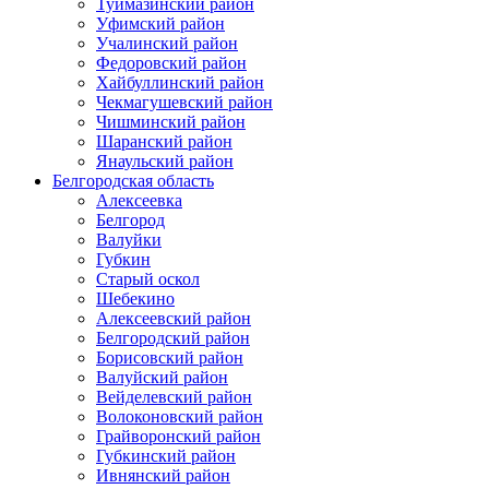
Туймазинский район
Уфимский район
Учалинский район
Федоровский район
Хайбуллинский район
Чекмагушевский район
Чишминский район
Шаранский район
Янаульский район
Белгородская область
Алексеевка
Белгород
Валуйки
Губкин
Старый оскол
Шебекино
Алексеевский район
Белгородский район
Борисовский район
Валуйский район
Вейделевский район
Волоконовский район
Грайворонский район
Губкинский район
Ивнянский район