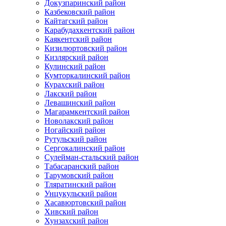
Докузпаринский район
Казбековский район
Кайтагский район
Карабудахкентский район
Каякентский район
Кизилюртовский район
Кизлярский район
Кулинский район
Кумторкалинский район
Курахский район
Лакский район
Левашинский район
Магарамкентский район
Новолакский район
Ногайский район
Рутульский район
Сергокалинский район
Сулейман-стальский район
Табасаранский район
Тарумовский район
Тляратинский район
Унцукульский район
Хасавюртовский район
Хивский район
Хунзахский район