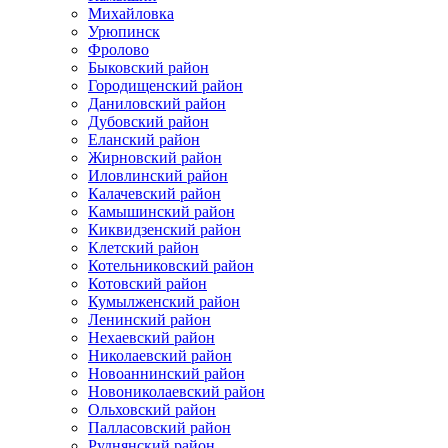
Михайловка
Урюпинск
Фролово
Быковский район
Городищенский район
Даниловский район
Дубовский район
Еланский район
Жирновский район
Иловлинский район
Калачевский район
Камышинский район
Киквидзенский район
Клетский район
Котельниковский район
Котовский район
Кумылженский район
Ленинский район
Нехаевский район
Николаевский район
Новоаннинский район
Новониколаевский район
Ольховский район
Палласовский район
Руднянский район