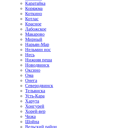
Каратайка
Коряжма
Коткино
Котлас
Красное
Лабожское
Макарово
Мирный
Нарьян-Мар
Нельмин нос
Несь
Нижняя пеша
Новодвинск
Оксино
Ома
Онега
Северодвинск
Тельвиска
Усть-Кара
Харута
Хонгурей
Хорей-вер
Чижа
Шойна
Вельский район