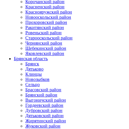
Корочанский район
Красненский район
Краснояружский район
Новооскольский район
Прохоровский район
Ракитянский район
Ровеньский район
Старооскольский район
Чернянский район
Шебекинский район
Яковлевский район
Брянская область
Брянск
Дятьково
Клинцы
Новозыбков
Сельцо
Брасовский район
Брянский район
Выгоничский район
Гордеевский район
Дубровский район
Дятьковский район
Жирятинский район
Жуковский район