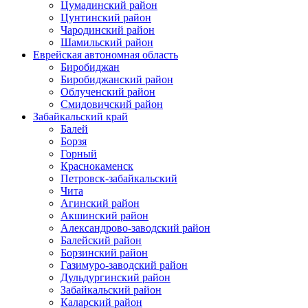
Цумадинский район
Цунтинский район
Чародинский район
Шамильский район
Еврейская автономная область
Биробиджан
Биробиджанский район
Облученский район
Смидовичский район
Забайкальский край
Балей
Борзя
Горный
Краснокаменск
Петровск-забайкальский
Чита
Агинский район
Акшинский район
Александрово-заводский район
Балейский район
Борзинский район
Газимуро-заводский район
Дульдургинский район
Забайкальский район
Каларский район