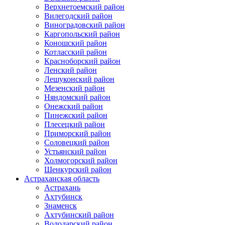
Верхнетоемский район
Вилегодский район
Виноградовский район
Каргопольский район
Коношский район
Котласский район
Красноборский район
Ленский район
Лешуконский район
Мезенский район
Няндомский район
Онежский район
Пинежский район
Плесецкий район
Приморский район
Соловецкий район
Устьянский район
Холмогорский район
Шенкурский район
Астраханская область
Астрахань
Ахтубинск
Знаменск
Ахтубинский район
Володарский район