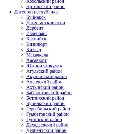
Хохольский район
Эртильский район
Дагестан республика
Буйнакск
Дагестанские огни
Дербент
Избербаш
Каспийск
Кизилюрт
Кизляр
Махачкала
Хасавюрт
Южно-сухокумск
Агульский район
Акушинский район
Ахвахский район
Ахтынский район
Бабаюртовский район
Ботлихский район
Буйнакский район
Гергебильский район
Гумбетовский район
Гунибский район
Дахадаевский район
Дербентский район