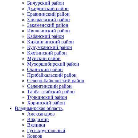
Бичурский район
Джидинский район
Еравнинский район
Заиграевский район
Закаменский район
Иволгинский район
Кабанский район
Кижингинский район
Курумканский район
Кяхтинский район
Муйский район
Мухоршибирский район
Окинский район
Прибайкальский район
Северо-байкальский район
Селенгинский район
Тарбагатайский район
Тункинский район
Хоринский район
Владимирская область
Александров
Владимир
Вязники
Гусь-хрустальный
Ковров