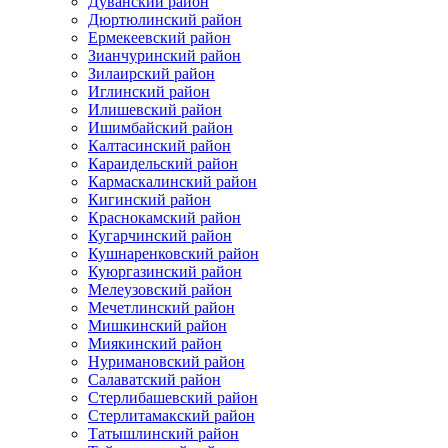
Дуванский район
Дюртюлинский район
Ермекеевский район
Зианчуринский район
Зилаирский район
Иглинский район
Илишевский район
Ишимбайский район
Калтасинский район
Караидельский район
Кармаскалинский район
Кигинский район
Краснокамский район
Кугарчинский район
Кушнаренковский район
Куюргазинский район
Мелеузовский район
Мечетлинский район
Мишкинский район
Миякинский район
Нуримановский район
Салаватский район
Стерлибашевский район
Стерлитамакский район
Татышлинский район