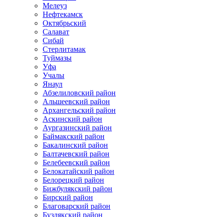
Мелеуз
Нефтекамск
Октябрьский
Салават
Сибай
Стерлитамак
Туймазы
Уфа
Учалы
Янаул
Абзелиловский район
Альшеевский район
Архангельский район
Аскинский район
Аургазинский район
Баймакский район
Бакалинский район
Балтачевский район
Белебеевский район
Белокатайский район
Белорецкий район
Бижбулякский район
Бирский район
Благоварский район
Буздякский район