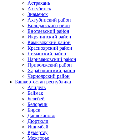
Астрахань
Ахтубинск
Знаменск
Ахтубинский район
Володарский район
Енотаевский район
Икрянинский район
Камызякский район
Красноярский район
Лиманский район
Наримановский район
Приволжский район
Харабалинский район
Черноярский район
Башкортостан республика
Агидель
Баймак
Белебей
Белорецк
Бирск
Давлеканово
Дюртюли
Ишимбай
Кумертау
Межгорье