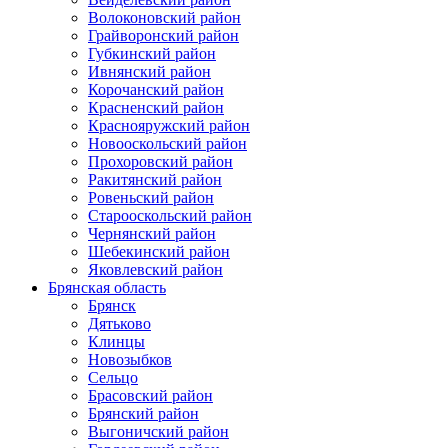
Волоконовский район
Грайворонский район
Губкинский район
Ивнянский район
Корочанский район
Красненский район
Краснояружский район
Новооскольский район
Прохоровский район
Ракитянский район
Ровеньский район
Старооскольский район
Чернянский район
Шебекинский район
Яковлевский район
Брянская область
Брянск
Дятьково
Клинцы
Новозыбков
Сельцо
Брасовский район
Брянский район
Выгоничский район