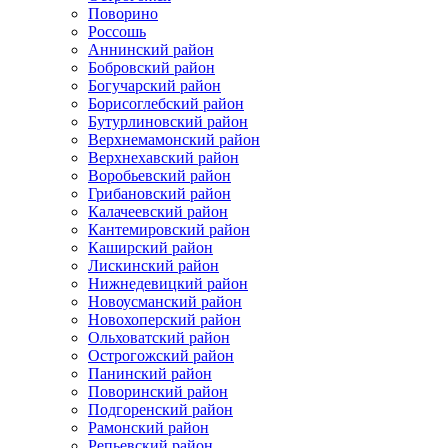
Поворино
Россошь
Аннинский район
Бобровский район
Богучарский район
Борисоглебский район
Бутурлиновский район
Верхнемамонский район
Верхнехавский район
Воробьевский район
Грибановский район
Калачеевский район
Кантемировский район
Каширский район
Лискинский район
Нижнедевицкий район
Новоусманский район
Новохоперский район
Ольховатский район
Острогожский район
Панинский район
Поворинский район
Подгоренский район
Рамонский район
Репьевский район