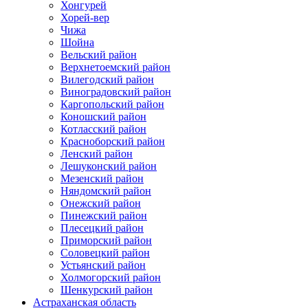
Хонгурей
Хорей-вер
Чижа
Шойна
Вельский район
Верхнетоемский район
Вилегодский район
Виноградовский район
Каргопольский район
Коношский район
Котласский район
Красноборский район
Ленский район
Лешуконский район
Мезенский район
Няндомский район
Онежский район
Пинежский район
Плесецкий район
Приморский район
Соловецкий район
Устьянский район
Холмогорский район
Шенкурский район
Астраханская область