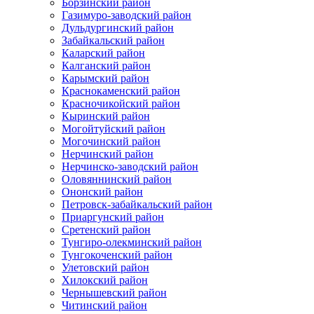
Борзинский район
Газимуро-заводский район
Дульдургинский район
Забайкальский район
Каларский район
Калганский район
Карымский район
Краснокаменский район
Красночикойский район
Кыринский район
Могойтуйский район
Могочинский район
Нерчинский район
Нерчинско-заводский район
Оловяннинский район
Ононский район
Петровск-забайкальский район
Приаргунский район
Сретенский район
Тунгиро-олекминский район
Тунгокоченский район
Улетовский район
Хилокский район
Чернышевский район
Читинский район