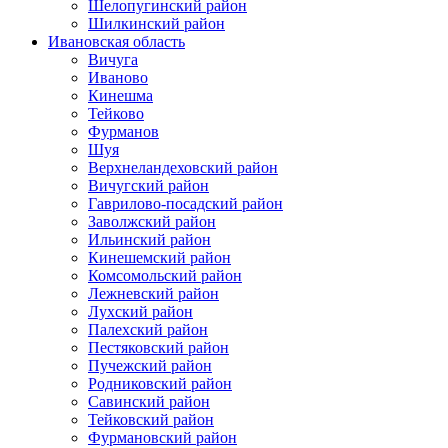
Шелопугинский район
Шилкинский район
Ивановская область
Вичуга
Иваново
Кинешма
Тейково
Фурманов
Шуя
Верхнеландеховский район
Вичугский район
Гаврилово-посадский район
Заволжский район
Ильинский район
Кинешемский район
Комсомольский район
Лежневский район
Лухский район
Палехский район
Пестяковский район
Пучежский район
Родниковский район
Савинский район
Тейковский район
Фурмановский район