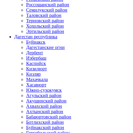
Россошанский район
Семилукский район
Таловский район
Терновский район
Хохольский район
Эртильский район
Дагестан республика
Буйнакск
Дагестанские огни
Дербент
Избербаш
Каспийск
Кизилюрт
Кизляр
Махачкала
Хасавюрт
Южно-сухокумск
Агульский район
Акушинский район
Ахвахский район
Ахтынский район
Бабаюртовский район
Ботлихский район
Буйнакский район
Гергебильский район