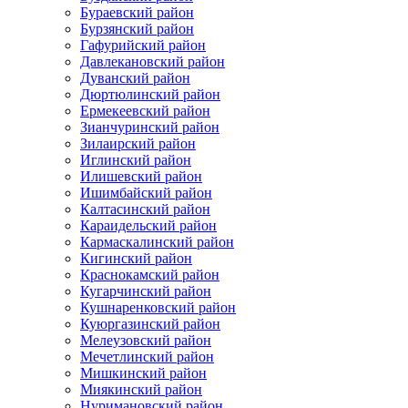
Бураевский район
Бурзянский район
Гафурийский район
Давлекановский район
Дуванский район
Дюртюлинский район
Ермекеевский район
Зианчуринский район
Зилаирский район
Иглинский район
Илишевский район
Ишимбайский район
Калтасинский район
Караидельский район
Кармаскалинский район
Кигинский район
Краснокамский район
Кугарчинский район
Кушнаренковский район
Куюргазинский район
Мелеузовский район
Мечетлинский район
Мишкинский район
Миякинский район
Нуримановский район