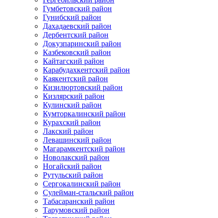
Гумбетовский район
Гунибский район
Дахадаевский район
Дербентский район
Докузпаринский район
Казбековский район
Кайтагский район
Карабудахкентский район
Каякентский район
Кизилюртовский район
Кизлярский район
Кулинский район
Кумторкалинский район
Курахский район
Лакский район
Левашинский район
Магарамкентский район
Новолакский район
Ногайский район
Рутульский район
Сергокалинский район
Сулейман-стальский район
Табасаранский район
Тарумовский район