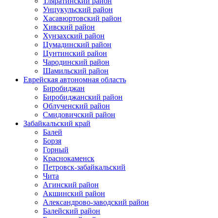
Тляратинский район
Унцукульский район
Хасавюртовский район
Хивский район
Хунзахский район
Цумадинский район
Цунтинский район
Чародинский район
Шамильский район
Еврейская автономная область
Биробиджан
Биробиджанский район
Облученский район
Смидовичский район
Забайкальский край
Балей
Борзя
Горный
Краснокаменск
Петровск-забайкальский
Чита
Агинский район
Акшинский район
Александрово-заводский район
Балейский район