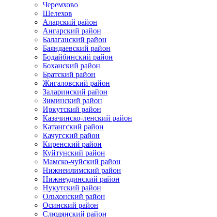
Черемхово
Шелехов
Аларский район
Ангарский район
Балаганский район
Баяндаевский район
Бодайбинский район
Боханский район
Братский район
Жигаловский район
Заларинский район
Зиминский район
Иркутский район
Казачинско-ленский район
Катангский район
Качугский район
Киренский район
Куйтунский район
Мамско-чуйский район
Нижнеилимский район
Нижнеудинский район
Нукутский район
Ольхонский район
Осинский район
Слюдянский район