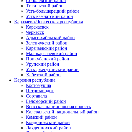
Соболевский район
Тигильский район
Усть-большерецкий район
Усть-камчатский район
Карачаево-Черкесская республика
Карачаевск
Черкесск
Адыге-хабльский район
Зеленчукский район
Карачаевский район
Малокарачаевский район
Прикубанский район
Урупский район
Усть-джегутинский район
Хабезский район
Карелия республика
Костомукша
Петрозаводск
Сортавала
Беломорский район
Вепсская национальная волость
Калевальский национальный район
Кемский район
Кондопожский район
Лахденпохский район