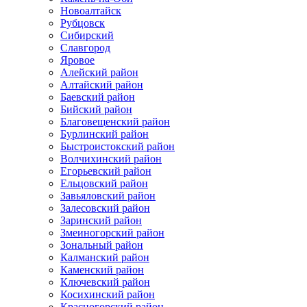
Новоалтайск
Рубцовск
Сибирский
Славгород
Яровое
Алейский район
Алтайский район
Баевский район
Бийский район
Благовещенский район
Бурлинский район
Быстроистокский район
Волчихинский район
Егорьевский район
Ельцовский район
Завьяловский район
Залесовский район
Заринский район
Змеиногорский район
Зональный район
Калманский район
Каменский район
Ключевский район
Косихинский район
Красногорский район