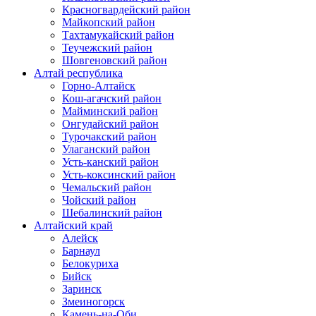
Красногвардейский район
Майкопский район
Тахтамукайский район
Теучежский район
Шовгеновский район
Алтай республика
Горно-Алтайск
Кош-агачский район
Майминский район
Онгудайский район
Турочакский район
Улаганский район
Усть-канский район
Усть-коксинский район
Чемальский район
Чойский район
Шебалинский район
Алтайский край
Алейск
Барнаул
Белокуриха
Бийск
Заринск
Змеиногорск
Камень-на-Оби