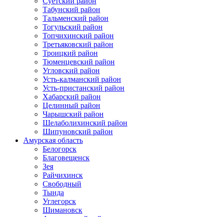
Суетский район
Табунский район
Тальменский район
Тогульский район
Топчихинский район
Третьяковский район
Троицкий район
Тюменцевский район
Угловский район
Усть-калманский район
Усть-пристанский район
Хабарский район
Целинный район
Чарышский район
Шелаболихинский район
Шипуновский район
Амурская область
Белогорск
Благовещенск
Зея
Райчихинск
Свободный
Тында
Углегорск
Шимановск