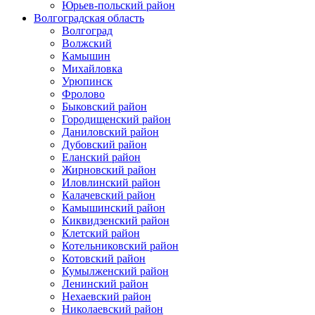
Юрьев-польский район
Волгоградская область
Волгоград
Волжский
Камышин
Михайловка
Урюпинск
Фролово
Быковский район
Городищенский район
Даниловский район
Дубовский район
Еланский район
Жирновский район
Иловлинский район
Калачевский район
Камышинский район
Киквидзенский район
Клетский район
Котельниковский район
Котовский район
Кумылженский район
Ленинский район
Нехаевский район
Николаевский район