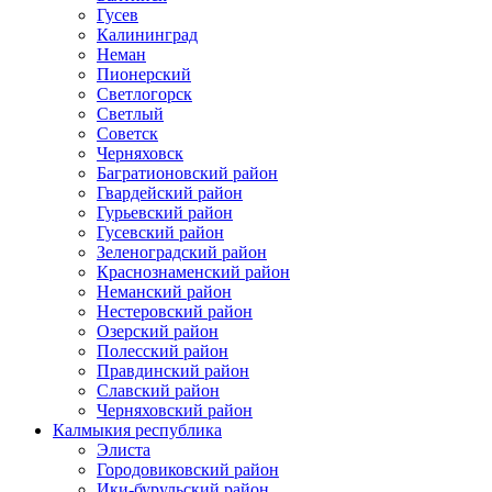
Гусев
Калининград
Неман
Пионерский
Светлогорск
Светлый
Советск
Черняховск
Багратионовский район
Гвардейский район
Гурьевский район
Гусевский район
Зеленоградский район
Краснознаменский район
Неманский район
Нестеровский район
Озерский район
Полесский район
Правдинский район
Славский район
Черняховский район
Калмыкия республика
Элиста
Городовиковский район
Ики-бурульский район