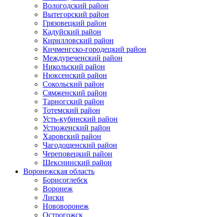
Вологодский район
Вытегорский район
Грязовецкий район
Кадуйский район
Кирилловский район
Кичменгско-городецкий район
Междуреченский район
Никольский район
Нюксенский район
Сокольский район
Сямженский район
Тарногский район
Тотемский район
Усть-кубинский район
Устюженский район
Харовский район
Чагодощенский район
Череповецкий район
Шекснинский район
Воронежская область
Борисоглебск
Воронеж
Лиски
Нововоронеж
Острогожск