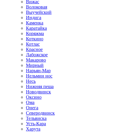
Вижас
Волоковая
Выучейский
Индига
Каменка
Каратайка
Коряжма
Коткино
Котлас
Красное
Лабожское
Макарово
Мирный
Нарьян-Мар
Нельмин нос
Несь
Нижняя пеша
Новодвинск
Оксино
Ома
Онега
Северодвинск
Тельвиска
Усть-Кара
Харута