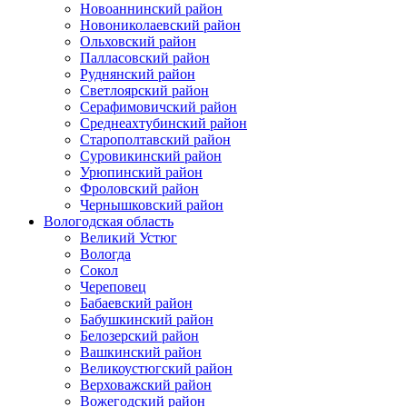
Новоаннинский район
Новониколаевский район
Ольховский район
Палласовский район
Руднянский район
Светлоярский район
Серафимовичский район
Среднеахтубинский район
Старополтавский район
Суровикинский район
Урюпинский район
Фроловский район
Чернышковский район
Вологодская область
Великий Устюг
Вологда
Сокол
Череповец
Бабаевский район
Бабушкинский район
Белозерский район
Вашкинский район
Великоустюгский район
Верховажский район
Вожегодский район