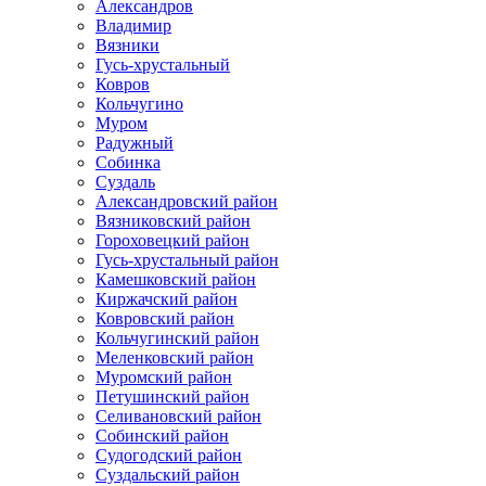
Александров
Владимир
Вязники
Гусь-хрустальный
Ковров
Кольчугино
Муром
Радужный
Собинка
Суздаль
Александровский район
Вязниковский район
Гороховецкий район
Гусь-хрустальный район
Камешковский район
Киржачский район
Ковровский район
Кольчугинский район
Меленковский район
Муромский район
Петушинский район
Селивановский район
Собинский район
Судогодский район
Суздальский район