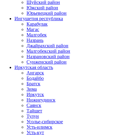
Шуйский район
Южский район
Юрьевецкий район
Ингушетия республика
Карабулак
Магас
Малгобек
Назрань
Джайрахский район
Малгобекский район
Назрановский район
Сунженский район
Иркутская область
Ангарск
Бодайбо
Братск
Зима
Иркутск
Нижнеудинск
Саянск
Тайшет
Тулун
Усолье-сибирское
Усть-илимск
Усть-кут