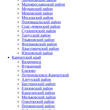
Малоярославецкий район
Медынский район
Мещовский район
Мосальский район
Перемышльский район
Спас-деменский район
Сухиничский район
Тарусский район
Ульяновский район
Ферзиковский район
Хвастовичский район
Юхновский район
Камчатский край
Вилючинск
Вулканный
Елизово
Петропавловск-Камчатский
Алеутский район
Быстринский район
Елизовский район
Карагинский район
Мильковский район
Олюторский район
Пенжинский район