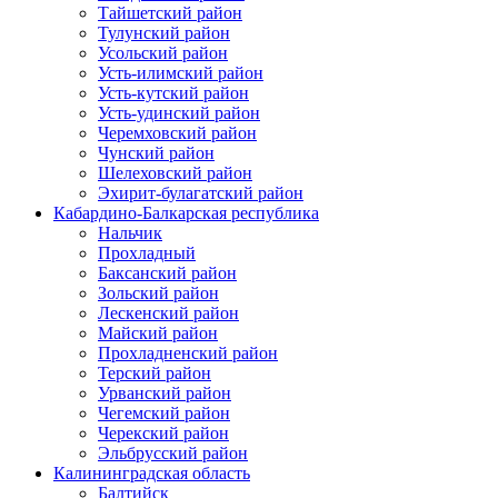
Тайшетский район
Тулунский район
Усольский район
Усть-илимский район
Усть-кутский район
Усть-удинский район
Черемховский район
Чунский район
Шелеховский район
Эхирит-булагатский район
Кабардино-Балкарская республика
Нальчик
Прохладный
Баксанский район
Зольский район
Лескенский район
Майский район
Прохладненский район
Терский район
Урванский район
Чегемский район
Черекский район
Эльбрусский район
Калининградская область
Балтийск