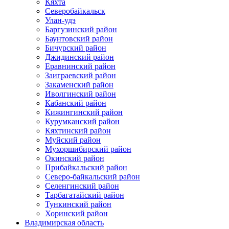
Кяхта
Северобайкальск
Улан-удэ
Баргузинский район
Баунтовский район
Бичурский район
Джидинский район
Еравнинский район
Заиграевский район
Закаменский район
Иволгинский район
Кабанский район
Кижингинский район
Курумканский район
Кяхтинский район
Муйский район
Мухоршибирский район
Окинский район
Прибайкальский район
Северо-байкальский район
Селенгинский район
Тарбагатайский район
Тункинский район
Хоринский район
Владимирская область