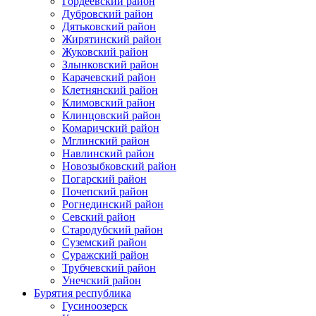
Гордеевский район
Дубровский район
Дятьковский район
Жирятинский район
Жуковский район
Злынковский район
Карачевский район
Клетнянский район
Климовский район
Клинцовский район
Комаричский район
Мглинский район
Навлинский район
Новозыбковский район
Погарский район
Почепский район
Рогнединский район
Севский район
Стародубский район
Суземский район
Суражский район
Трубчевский район
Унечский район
Бурятия республика
Гусиноозерск