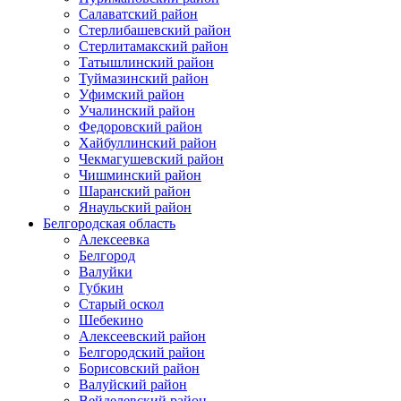
Салаватский район
Стерлибашевский район
Стерлитамакский район
Татышлинский район
Туймазинский район
Уфимский район
Учалинский район
Федоровский район
Хайбуллинский район
Чекмагушевский район
Чишминский район
Шаранский район
Янаульский район
Белгородская область
Алексеевка
Белгород
Валуйки
Губкин
Старый оскол
Шебекино
Алексеевский район
Белгородский район
Борисовский район
Валуйский район
Вейделевский район