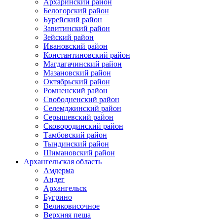
Архаринский район
Белогорский район
Бурейский район
Завитинский район
Зейский район
Ивановский район
Константиновский район
Магдагачинский район
Мазановский район
Октябрьский район
Ромненский район
Свободненский район
Селемджинский район
Серышевский район
Сковородинский район
Тамбовский район
Тындинский район
Шимановский район
Архангельская область
Амдерма
Андег
Архангельск
Бугрино
Великовисочное
Верхняя пеша