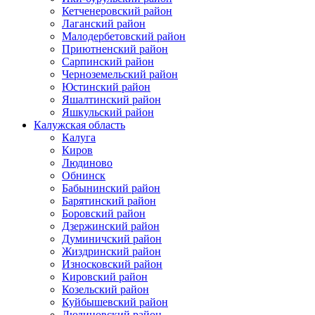
Кетченеровский район
Лаганский район
Малодербетовский район
Приютненский район
Сарпинский район
Черноземельский район
Юстинский район
Яшалтинский район
Яшкульский район
Калужская область
Калуга
Киров
Людиново
Обнинск
Бабынинский район
Барятинский район
Боровский район
Дзержинский район
Думиничский район
Жиздринский район
Износковский район
Кировский район
Козельский район
Куйбышевский район
Людиновский район