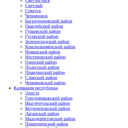
Светлогорск
Светлый
Советск
Черняховск
Багратионовский район
Гвардейский район
Гурьевский район
Гусевский район
Зеленоградский район
Краснознаменский район
Неманский район
Нестеровский район
Озерский район
Полесский район
Правдинский район
Славский район
Черняховский район
Калмыкия республика
Элиста
Городовиковский район
Ики-бурульский район
Кетченеровский район
Лаганский район
Малодербетовский район
Приютненский район