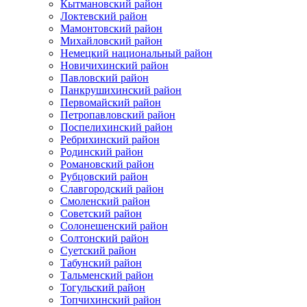
Кытмановский район
Локтевский район
Мамонтовский район
Михайловский район
Немецкий национальный район
Новичихинский район
Павловский район
Панкрушихинский район
Первомайский район
Петропавловский район
Поспелихинский район
Ребрихинский район
Родинский район
Романовский район
Рубцовский район
Славгородский район
Смоленский район
Советский район
Солонешенский район
Солтонский район
Суетский район
Табунский район
Тальменский район
Тогульский район
Топчихинский район