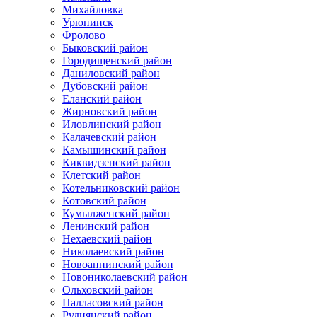
Михайловка
Урюпинск
Фролово
Быковский район
Городищенский район
Даниловский район
Дубовский район
Еланский район
Жирновский район
Иловлинский район
Калачевский район
Камышинский район
Киквидзенский район
Клетский район
Котельниковский район
Котовский район
Кумылженский район
Ленинский район
Нехаевский район
Николаевский район
Новоаннинский район
Новониколаевский район
Ольховский район
Палласовский район
Руднянский район