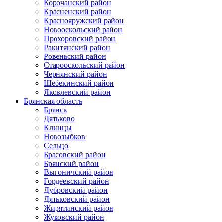
Корочанский район
Красненский район
Краснояружский район
Новооскольский район
Прохоровский район
Ракитянский район
Ровеньский район
Старооскольский район
Чернянский район
Шебекинский район
Яковлевский район
Брянская область
Брянск
Дятьково
Клинцы
Новозыбков
Сельцо
Брасовский район
Брянский район
Выгоничский район
Гордеевский район
Дубровский район
Дятьковский район
Жирятинский район
Жуковский район