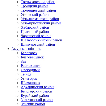
Третьяковский район
Троицкий район
Тюменцевский район
Угловский район
Усть-калманский район
Усть-пристанский район
Хабарский район
Целинный район
Чарышский район
Шелаболихинский район
Шипуновский район
Амурская область
Белогорск
Благовещенск
Зея
Райчихинск
Свободный
Тында
Углегорск
Шимановск
Архаринский район
Белогорский район
Бурейский район
Завитинский район
Зейский район