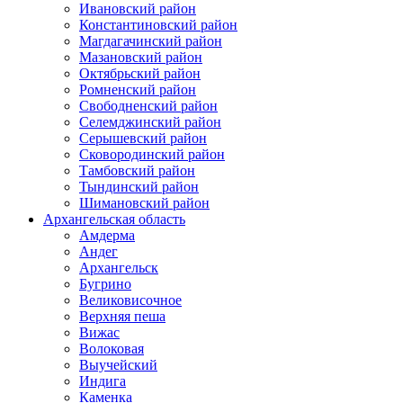
Ивановский район
Константиновский район
Магдагачинский район
Мазановский район
Октябрьский район
Ромненский район
Свободненский район
Селемджинский район
Серышевский район
Сковородинский район
Тамбовский район
Тындинский район
Шимановский район
Архангельская область
Амдерма
Андег
Архангельск
Бугрино
Великовисочное
Верхняя пеша
Вижас
Волоковая
Выучейский
Индига
Каменка