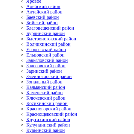
Яровое
Алейский район
Алтайский район
Баевский район
Бийский район
Благовещенский район
Бурлинский район
Быстроистокский район
Волчихинский район
Егорьевский район
Ельцовский район
Завьяловский район
Залесовский район
Заринский район
Змеиногорский район
Зональный район
Калманский район
Каменский район
Ключевский район
Косихинский район
Красногорский район
Краснощековский район
Крутихинский район
Кулундинский район
Курьинский район