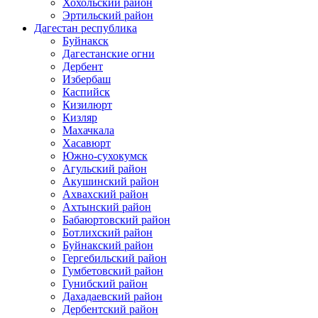
Хохольский район
Эртильский район
Дагестан республика
Буйнакск
Дагестанские огни
Дербент
Избербаш
Каспийск
Кизилюрт
Кизляр
Махачкала
Хасавюрт
Южно-сухокумск
Агульский район
Акушинский район
Ахвахский район
Ахтынский район
Бабаюртовский район
Ботлихский район
Буйнакский район
Гергебильский район
Гумбетовский район
Гунибский район
Дахадаевский район
Дербентский район