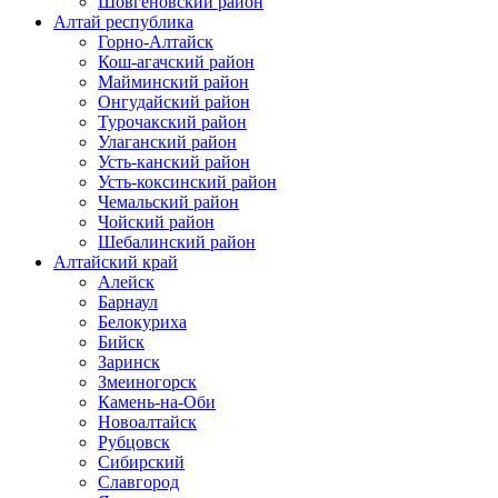
Шовгеновский район
Алтай республика
Горно-Алтайск
Кош-агачский район
Майминский район
Онгудайский район
Турочакский район
Улаганский район
Усть-канский район
Усть-коксинский район
Чемальский район
Чойский район
Шебалинский район
Алтайский край
Алейск
Барнаул
Белокуриха
Бийск
Заринск
Змеиногорск
Камень-на-Оби
Новоалтайск
Рубцовск
Сибирский
Славгород