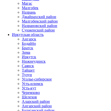
Магас
Малгобек
Назрань
Джайрахский район
Малгобекский район
Назрановский район
Сунженский район
Иркутская область
Ангарск
Бодайбо
Братск
Зима
Иркутск
Нижнеудинск
Саянск
Тайшет
Тулун
Усолье-сибирское
Усть-илимск
Усть-кут
Черемхово
Шелехов
Аларский район
Ангарский район
Балаганский район