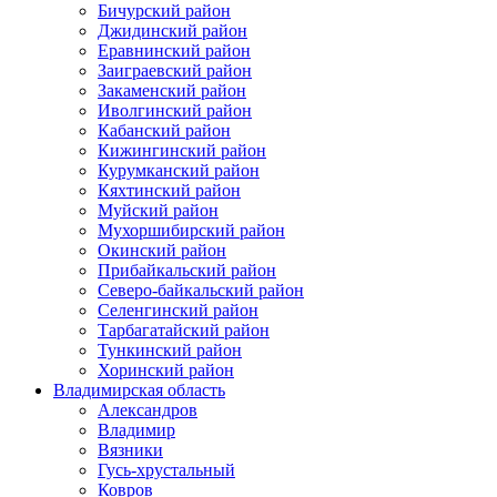
Бичурский район
Джидинский район
Еравнинский район
Заиграевский район
Закаменский район
Иволгинский район
Кабанский район
Кижингинский район
Курумканский район
Кяхтинский район
Муйский район
Мухоршибирский район
Окинский район
Прибайкальский район
Северо-байкальский район
Селенгинский район
Тарбагатайский район
Тункинский район
Хоринский район
Владимирская область
Александров
Владимир
Вязники
Гусь-хрустальный
Ковров