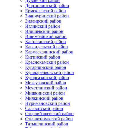
Дуванский район
Дюртюлинский район
Ермекеевский район
Зианчуринский район
Зилаирский район
Иглинский район
Илишевский район
Ишимбайский район
Калтасинский район
Караидельский район
Кармаскалинский район
Кигинский район
Краснокамский район
Кугарчинский район
Кушнаренковский район
Куюргазинский район
Мелеузовский район
Мечетлинский район
Мишкинский район
Миякинский район
Нуримановский район
Салаватский район
Стерлибашевский район
Стерлитамакский район
Татышлинский район