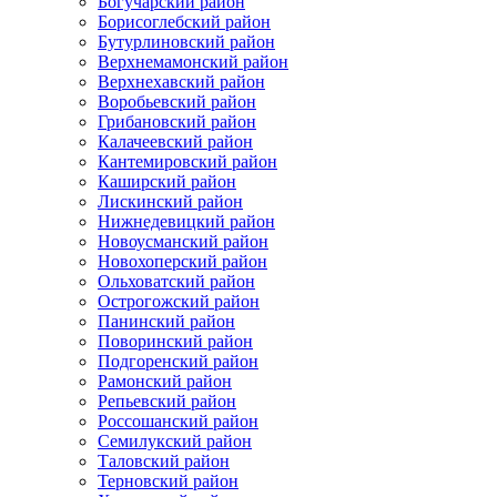
Богучарский район
Борисоглебский район
Бутурлиновский район
Верхнемамонский район
Верхнехавский район
Воробьевский район
Грибановский район
Калачеевский район
Кантемировский район
Каширский район
Лискинский район
Нижнедевицкий район
Новоусманский район
Новохоперский район
Ольховатский район
Острогожский район
Панинский район
Поворинский район
Подгоренский район
Рамонский район
Репьевский район
Россошанский район
Семилукский район
Таловский район
Терновский район