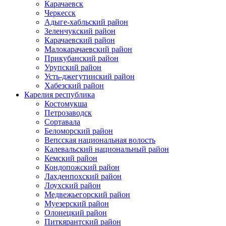
Карачаевск
Черкесск
Адыге-хабльский район
Зеленчукский район
Карачаевский район
Малокарачаевский район
Прикубанский район
Урупский район
Усть-джегутинский район
Хабезский район
Карелия республика
Костомукша
Петрозаводск
Сортавала
Беломорский район
Вепсская национальная волость
Калевальский национальный район
Кемский район
Кондопожский район
Лахденпохский район
Лоухский район
Медвежьегорский район
Муезерский район
Олонецкий район
Питкярантский район