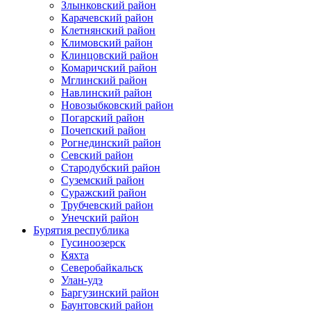
Злынковский район
Карачевский район
Клетнянский район
Климовский район
Клинцовский район
Комаричский район
Мглинский район
Навлинский район
Новозыбковский район
Погарский район
Почепский район
Рогнединский район
Севский район
Стародубский район
Суземский район
Суражский район
Трубчевский район
Унечский район
Бурятия республика
Гусиноозерск
Кяхта
Северобайкальск
Улан-удэ
Баргузинский район
Баунтовский район