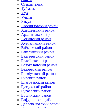
Стерлитамак
Туймазы
Уфа
Учалы
Янаул
Абзелиловский район
Альшеевский район
Архангельский район
Аскинский район
Аургазинский район
Баймакский район
Бакалинский район
Балтачевский район
Белебеевский район
Белокатайский район
Белорецкий район
Бижбулякский район
Бирский район
Благоварский район
Буздякский район
Бураевский район
Бурзянский район
Гафурийский район
Давлекановский район