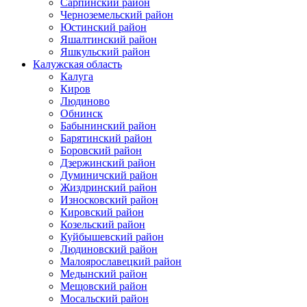
Сарпинский район
Черноземельский район
Юстинский район
Яшалтинский район
Яшкульский район
Калужская область
Калуга
Киров
Людиново
Обнинск
Бабынинский район
Барятинский район
Боровский район
Дзержинский район
Думиничский район
Жиздринский район
Износковский район
Кировский район
Козельский район
Куйбышевский район
Людиновский район
Малоярославецкий район
Медынский район
Мещовский район
Мосальский район