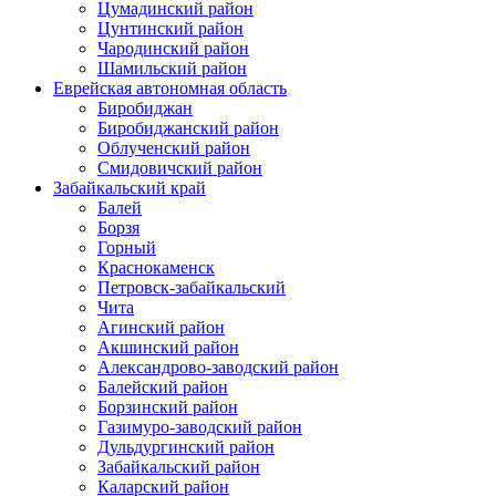
Цумадинский район
Цунтинский район
Чародинский район
Шамильский район
Еврейская автономная область
Биробиджан
Биробиджанский район
Облученский район
Смидовичский район
Забайкальский край
Балей
Борзя
Горный
Краснокаменск
Петровск-забайкальский
Чита
Агинский район
Акшинский район
Александрово-заводский район
Балейский район
Борзинский район
Газимуро-заводский район
Дульдургинский район
Забайкальский район
Каларский район