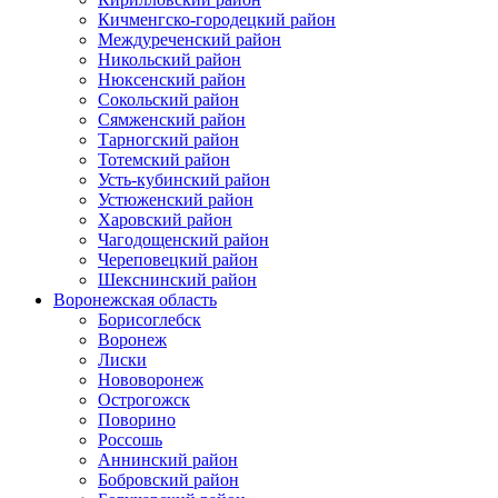
Кичменгско-городецкий район
Междуреченский район
Никольский район
Нюксенский район
Сокольский район
Сямженский район
Тарногский район
Тотемский район
Усть-кубинский район
Устюженский район
Харовский район
Чагодощенский район
Череповецкий район
Шекснинский район
Воронежская область
Борисоглебск
Воронеж
Лиски
Нововоронеж
Острогожск
Поворино
Россошь
Аннинский район
Бобровский район