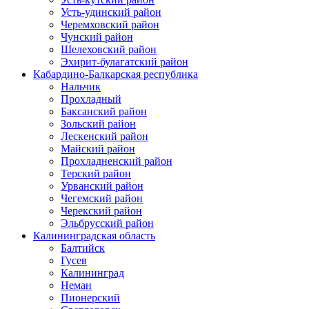
Усть-удинский район
Черемховский район
Чунский район
Шелеховский район
Эхирит-булагатский район
Кабардино-Балкарская республика
Нальчик
Прохладный
Баксанский район
Зольский район
Лескенский район
Майский район
Прохладненский район
Терский район
Урванский район
Чегемский район
Черекский район
Эльбрусский район
Калининградская область
Балтийск
Гусев
Калининград
Неман
Пионерский