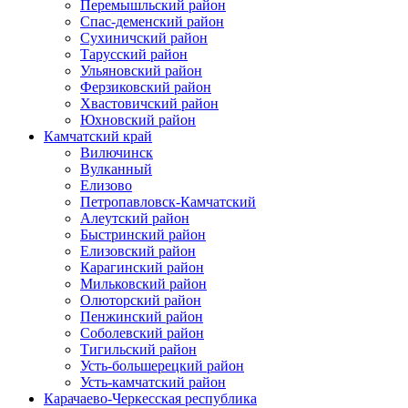
Перемышльский район
Спас-деменский район
Сухиничский район
Тарусский район
Ульяновский район
Ферзиковский район
Хвастовичский район
Юхновский район
Камчатский край
Вилючинск
Вулканный
Елизово
Петропавловск-Камчатский
Алеутский район
Быстринский район
Елизовский район
Карагинский район
Мильковский район
Олюторский район
Пенжинский район
Соболевский район
Тигильский район
Усть-большерецкий район
Усть-камчатский район
Карачаево-Черкесская республика