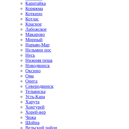
Каратайка
Коряжма
Коткино
Котлас
Красное
Лабожское
Макарово
Мирный
Нарьян-Мар
Нельмин нос
Несь
Нижняя пеша
Новодвинск
Оксино
Ома
Онега
Северодвинск
Тельвиска
Усть-Кара
Харута
Хонгурей
Хорей-вер
Чижа
Шойна
Вельский район