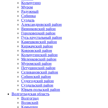
Кольчугино
Муром
Радужный
Собинка
Суздаль
Александровский район
Вязниковский район
Гороховецкий район
Гусь-хрустальный район
Камешковский район
Киржачский район
Ковровский район
Кольчугинский район
Меленковский район
Муромский район
Петушинский район
Селивановский район
Собинский район
Судогодский район
Суздальский район
Юрьев-польский район
Волгоградская область
Волгоград
Волжский
Камышин