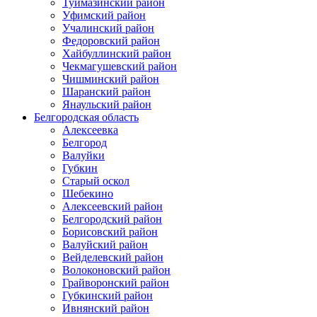
Туймазинский район
Уфимский район
Учалинский район
Федоровский район
Хайбуллинский район
Чекмагушевский район
Чишминский район
Шаранский район
Янаульский район
Белгородская область
Алексеевка
Белгород
Валуйки
Губкин
Старый оскол
Шебекино
Алексеевский район
Белгородский район
Борисовский район
Валуйский район
Вейделевский район
Волоконовский район
Грайворонский район
Губкинский район
Ивнянский район