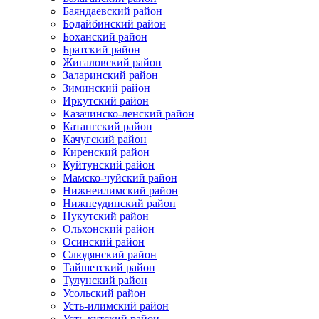
Баяндаевский район
Бодайбинский район
Боханский район
Братский район
Жигаловский район
Заларинский район
Зиминский район
Иркутский район
Казачинско-ленский район
Катангский район
Качугский район
Киренский район
Куйтунский район
Мамско-чуйский район
Нижнеилимский район
Нижнеудинский район
Нукутский район
Ольхонский район
Осинский район
Слюдянский район
Тайшетский район
Тулунский район
Усольский район
Усть-илимский район
Усть-кутский район