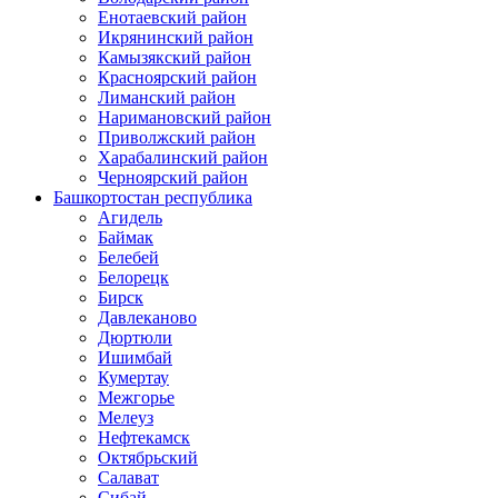
Енотаевский район
Икрянинский район
Камызякский район
Красноярский район
Лиманский район
Наримановский район
Приволжский район
Харабалинский район
Черноярский район
Башкортостан республика
Агидель
Баймак
Белебей
Белорецк
Бирск
Давлеканово
Дюртюли
Ишимбай
Кумертау
Межгорье
Мелеуз
Нефтекамск
Октябрьский
Салават
Сибай