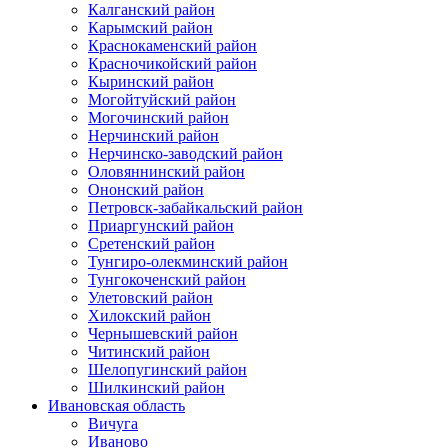
Калганский район
Карымский район
Краснокаменский район
Красночикойский район
Кыринский район
Могойтуйский район
Могочинский район
Нерчинский район
Нерчинско-заводский район
Оловяннинский район
Ононский район
Петровск-забайкальский район
Приаргунский район
Сретенский район
Тунгиро-олекминский район
Тунгокоченский район
Улетовский район
Хилокский район
Чернышевский район
Читинский район
Шелопугинский район
Шилкинский район
Ивановская область
Вичуга
Иваново