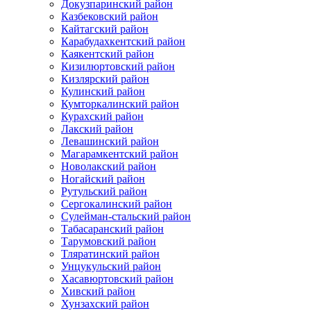
Докузпаринский район
Казбековский район
Кайтагский район
Карабудахкентский район
Каякентский район
Кизилюртовский район
Кизлярский район
Кулинский район
Кумторкалинский район
Курахский район
Лакский район
Левашинский район
Магарамкентский район
Новолакский район
Ногайский район
Рутульский район
Сергокалинский район
Сулейман-стальский район
Табасаранский район
Тарумовский район
Тляратинский район
Унцукульский район
Хасавюртовский район
Хивский район
Хунзахский район