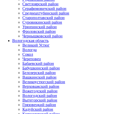
Светлоярский район
Серафимовичский район
Среднеахтубинский район
Старополтавский район
Суровикинский район
Урюпинский район
Фроловский район
Чернышковский район
Вологодская область
Великий Устюг
Вологда
Сокол
Череповец
Бабаевский район
Бабушкинский район
Белозерский район
Вашкинский район
Великоустюгский район
Верховажский район
Вожегодский район
Вологодский район
Вытегорский район
Грязовецкий район
Кадуйский район
Кирилловский район