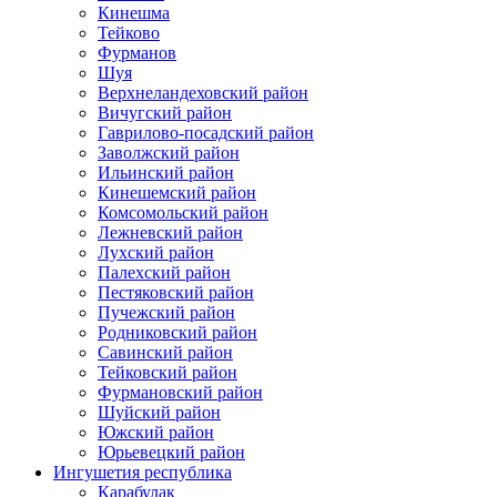
Кинешма
Тейково
Фурманов
Шуя
Верхнеландеховский район
Вичугский район
Гаврилово-посадский район
Заволжский район
Ильинский район
Кинешемский район
Комсомольский район
Лежневский район
Лухский район
Палехский район
Пестяковский район
Пучежский район
Родниковский район
Савинский район
Тейковский район
Фурмановский район
Шуйский район
Южский район
Юрьевецкий район
Ингушетия республика
Карабулак