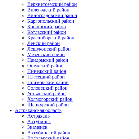
Верхнетоемский район
Вилегодский район
Виноградовский район
Каргопольский район
Коношский район
Котласский район
Красноборский район
Ленский район
Лешуконский район
Мезенский район
Няндомский район
Онежский район
Пинежский район
Плесецкий район
Приморский район
Соловецкий район
Устьянский район
Холмогорский район
Шенкурский район
Астраханская область
Астрахань
Ахтубинск
Знаменск
Ахтубинский район
Володарский район